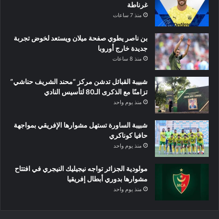
غرناطة
منذ 7 ساعات
بن ناصر يطوي صفحة ميلان ويستعد لخوض تجربة
جديدة خارج أوروبا
منذ 8 ساعات
شبيبة القبائل تدشن مركز “محند الشريف حناشي”
تزامنًا مع الذكرى الـ80 لتأسيس النادي
منذ يوم واحد
شبيبة الساورة تستهل مشوارها الإفريقي بمواجهة
حافيا كوناكري
منذ يوم واحد
مولودية الجزائر تواجه نيجيليك النيجري في افتتاح
مشوارها بدوري أبطال إفريقيا
منذ يوم واحد