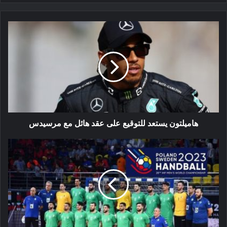
هاميلتون
يستعد
للتوقيع
على
عقد
هائل
مع
مرسيدس
هاميلتون يستعد للتوقيع على عقد هائل مع مرسيدس
المنتخب
الوطني
الجزائري
اكابر
رجال
في
المجموعة
الثانية