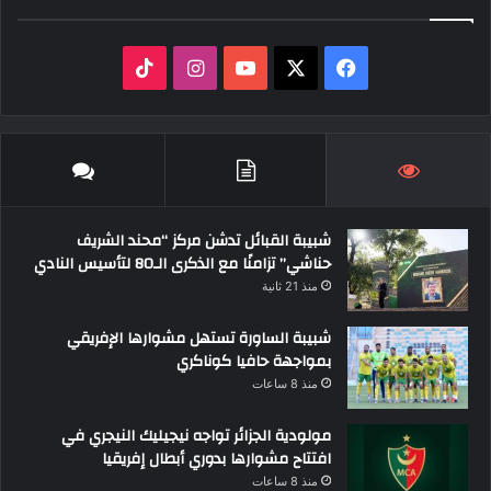
‫X
فيسبوك
‫YouTube
انستقرام
‫TikTok
شبيبة القبائل تدشن مركز “محند الشريف
حناشي” تزامنًا مع الذكرى الـ80 لتأسيس النادي
منذ 21 ثانية
شبيبة الساورة تستهل مشوارها الإفريقي
بمواجهة حافيا كوناكري
منذ 8 ساعات
مولودية الجزائر تواجه نيجيليك النيجري في
افتتاح مشوارها بدوري أبطال إفريقيا
منذ 8 ساعات