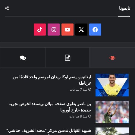
تابعونا
‫X
فيسبوك
‫YouTube
انستقرام
‫TikTok
ليغانيس يضم لوكا زيدان لموسم واحد قادمًا من
غرناطة
منذ 7 ساعات
بن ناصر يطوي صفحة ميلان ويستعد لخوض تجربة
جديدة خارج أوروبا
منذ 8 ساعات
شبيبة القبائل تدشن مركز “محند الشريف حناشي”