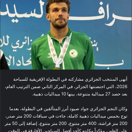
أنهى المنتخب الجزائري مشاركته في البطولة الإفريقية للسباحة
2026، التي احتضنتها الجزائر، في المركز الثاني ضمن الترتيب العام،
بعد حصد 27 ميدالية متنوعة، بينها 10 ميداليات ذهبية.
وكان النجم الجزائري جواد صيود أبرز المتألقين في البطولة، بعدما
توج بخمس ميداليات ذهبية كاملة، جاءت في سباقات 200 متر صدر،
200 متر فراشة، 400 متر متنوع، 200 متر متنوع، إضافة إلى 50 متر
على الظهر، مؤكداً مكانته كأحد أفضل السباحين الأفارقة في الوقت