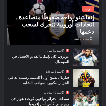
دولي
إنفانتينو يواجه ضغوطًا متصاعدة..
اتحادات أوروبية تتحرك لسحب
دعمها
منذ 12 دقيقة
منذ ساعتين
غويري: كان بإمكاننا تقديم الأفضل في
المونديال
منذ 6 ساعات
فياريال يفتتح أول أكاديمية رسمية له في
الجزائر لتكوين المواهب الشابة
منذ 10 ساعات
سيدات الجزائر يواجهن كوت ديفوار في
ربع نهائي كأس أمم إفريقيا