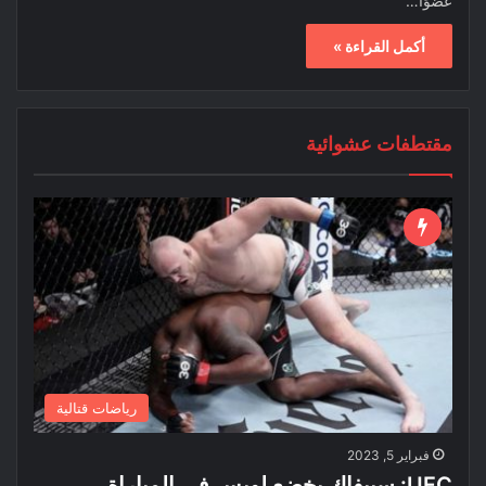
عضوًا…
أكمل القراءة »
مقتطفات عشوائية
رياضات قتالية
فبراير 5, 2023
UFC: سبيفاك يخضع لويس في المباراة