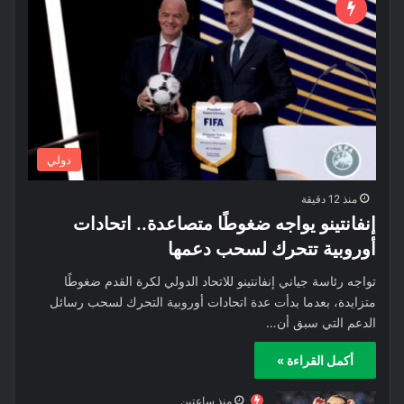
دولي
منذ 12 دقيقة
إنفانتينو يواجه ضغوطًا متصاعدة.. اتحادات
أوروبية تتحرك لسحب دعمها
تواجه رئاسة جياني إنفانتينو للاتحاد الدولي لكرة القدم ضغوطًا
متزايدة، بعدما بدأت عدة اتحادات أوروبية التحرك لسحب رسائل
الدعم التي سبق أن…
أكمل القراءة »
منذ ساعتين