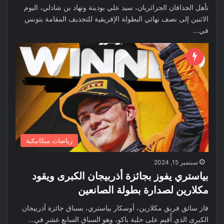
تأهل الجذافان الجزائريان، سيد علي بودينة ونهاد بن شادلي، اليوم
الاثنين إلى نصف نهائي البطولة الإفريقية للتجذيف المقامة بتونس
في…
رياضات ميكانيكية
سبتمبر 15, 2024
بياستري يفوز بجائزة أذربيجان الكبرى ويقود
مكلارين لصدارة بطولة الصانعين
فاز سائق فريق مكلارين، أوسكار بياستري، بسباق جائزة أذربيجان
الكبرى الذي أُقيم على حلبة باكو، وهو السباق السابع عشر في…