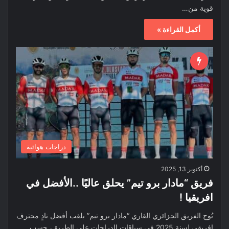
قوية من…
أكمل القراءة »
دراجات هوائية
أكتوبر 13, 2025
فريق “مادار برو تيم” يحلق عاليًا ..الأفضل في
افريقيا !
تُوج الفريق الجزائري القاري “مادار برو تيم” بلقب أفضل نادٍ محترف
إفريقي لسنة 2025 في سباقات الدراجات على الطريق، حسب…