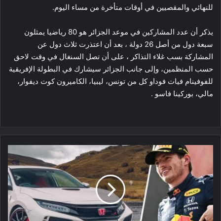
للنهائي والمقصيين في أوقات متأخرة من مساء اليوم.
يذكر أن عدد المشاركين في موعد الجزائر هو 80 رياضيا يمثلون
سبعة دول من أصل 26 دولة ، بعد أن اعتذرت ثلاث دول عن
المشاركة بسب غلاء التذاكر ، على أن تصل السنغال في وقت لاحق
حسب المنظمين، وإلى جانب الجزائر سيشارك في البطولة الإفريقية
للفوفينام فيات فوداو كل من تونس، ليبيا، الكاميرون كوت ديفوار،
مالي، بوركينا فاسو .
سيارة
بطل
العالم
للفورمولا
1
تُعرض
للبيع