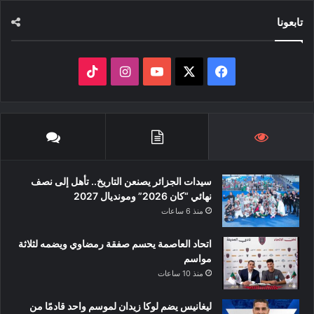
تابعونا
‫X
فيسبوك
‫YouTube
انستقرام
‫TikTok
سيدات الجزائر يصنعن التاريخ.. تأهل إلى نصف
نهائي “كان 2026” ومونديال 2027
منذ 6 ساعات
اتحاد العاصمة يحسم صفقة رمضاوي ويضمه لثلاثة
مواسم
منذ 10 ساعات
ليغانيس يضم لوكا زيدان لموسم واحد قادمًا من