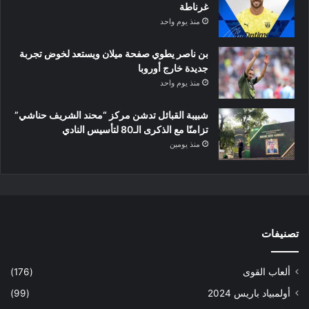
غرناطة
منذ يوم واحد
بن ناصر يطوي صفحة ميلان ويستعد لخوض تجربة
جديدة خارج أوروبا
منذ يوم واحد
شبيبة القبائل تدشن مركز “محند الشريف حناشي”
تزامنًا مع الذكرى الـ80 لتأسيس النادي
منذ يومين
تصنيفات
ألعاب القوى
(176)
أولمبياد باريس 2024
(99)