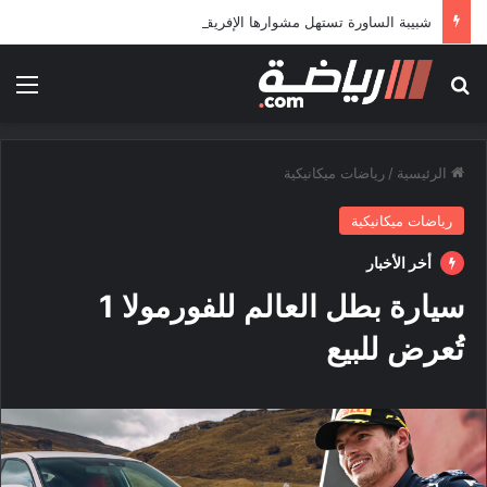
شبيبة الساورة تستهل مشوارها الإفريقي بمواجهة حافيا كوناكري
بحث عن
الق
الرئيسية
/
رياضات ميكانيكية
رياضات ميكانيكية
أخر الأخبار
سيارة بطل العالم للفورمولا 1
تُعرض للبيع