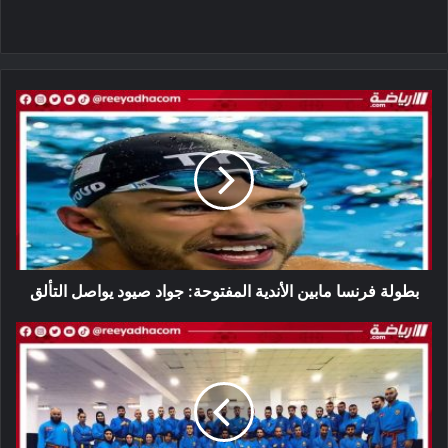
بطولة
فرنسا
مابين
الأندية
المفتوحة:
جواد
صيود
يواصل
التألق
بطولة فرنسا مابين الأندية المفتوحة: جواد صيود يواصل التألق
البطولة
الإفريقية
للفوفينام
فيات
فوداو