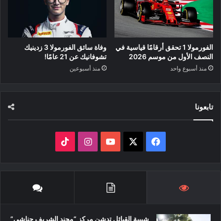
الفورمولا 1 تحقق أرقامًا قياسية في
وفاة سائق الفورمولا 3 زدينيك
النصف الأول من موسم 2026
تشوفانيك عن 21 عامًا!
منذ أسبوع واحد
منذ أسبوعين
تابعونا
‫X
فيسبوك
‫YouTube
انستقرام
‫TikTok
شبيبة القبائل تدشن مركز “محند الشريف حناشي”