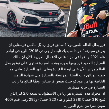
قرر بطل العالم للفورمولا 1 سائق فريق رد بُل ماكس فرستابن ان
يعرض سيارته “ هوندا سيفيك تايب آر جي تي 2018” للبيع في آواخر
عام 2021 وباعها في مزاد علني للأعمال الخيرية. الآن ان مالك
السيارة الجديد قرر بيعها بدوره وهذه السيارة تحتوي على توقيع بطل
العالم مرتين الآن على لوحة القيادة وعلى ظهر السيارة وتأتي مع
جميع الوثائق ذات الصلة المرتبطة بالسيارة مثل شهادة التأمين
الخاصة بها من موناكو حيث يعيش فرستابن. وفقًا للبائع ما زالت
السيارة في حالة ممتازة.
ان محرك هذه السيارة هو رباعي الأسطوانات بسعة 2.0 لتر الذي
يُنتج 316 حصانًا (236 كيلو واط / 320 حصانًا) و295 رطل قدم (400
نيوتن متر) من عزم الدوران.