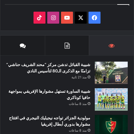
ف
ا
ي
X
Y
ن
T
س
o
س
i
ب
u
ت
k
شبيبة القبائل تدشن مركز “محند الشريف حناشي”
و
T
ق
T
تزامنًا مع الذكرى الـ80 لتأسيس النادي
ك
u
ر
o
منذ 21 ثانية
b
ا
k
شبيبة الساورة تستهل مشوارها الإفريقي بمواجهة
حافيا كوناكري
e
م
منذ 8 ساعات
مولودية الجزائر تواجه نيجيليك النيجري في افتتاح
مشوارها بدوري أبطال إفريقيا
منذ 8 ساعات