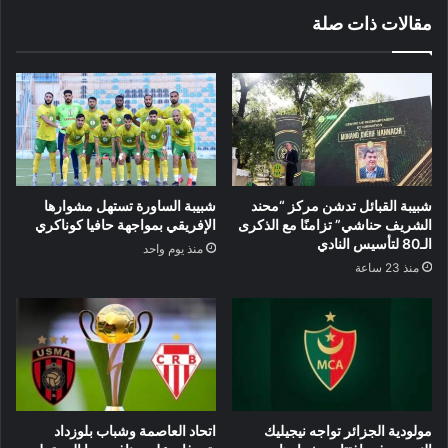
مقالات ذات صلة
شبيبة القبائل تدشن مركز “محند
شبيبة الساورة تستهل مشوارها
الشريف حناشي” تزامنًا مع الذكرى
الإفريقي بمواجهة حافيا كوناكري
الـ80 لتأسيس النادي
منذ يوم واحد
منذ 23 ساعة
مولودية الجزائر تواجه نيجيليك
اتحاد العاصمة وشباب بلوزداد