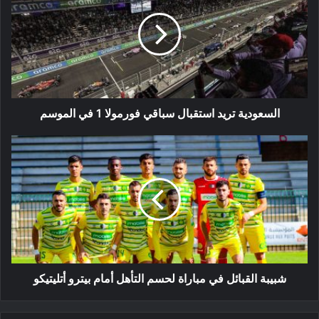
استقبال
سباقي
فورمولا
1
في
الموسم
السعودية تريد استقبال سباقي فورمولا 1 في الموسم
شبيبة
القبائل
في
مباراة
لحسم
التأهل
أمام
بيترو
أتليتيكو
شبيبة القبائل في مباراة لحسم التأهل أمام بيترو أتليتيكو