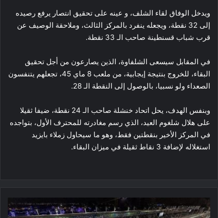
ويدخل الوفاق لقاء الشلف، و عينه على تحقيق انتصار يرفع رصيده
إلى 32 نقطة، ويجعله ينفرد بالمركز الثالث، وملاحقة الوصيف عن
قرب شباب قسنطينة صاحب الـ 33 نقطة.
في المقابل سيسعى الشلفاوة، الذين يصارعون من أجل تحقيق
البقاء، للخروج بنتيجة إيجابية، من ملعب 8 ماي 45، تجعلهم يتنفسون
الصعداء ولو نسبيا، بالوصول إلى النقطة الـ 28.
وبنفس الهدف، يحل اتحاد خنشلة صاحب الـ 24 نقطة، ضيفا ثقيلا
على هلال شلغوم العيد، الذي رسم مغادرته للمحترف الأول، بتواجده
في المركز الأخير بنقطتين فقط، وهو ما سيحاول زملاء بايزيد
استغلاله لإضافة 3 نقاط ثقيلة في ميزان البقاء.
السعودية
تريد