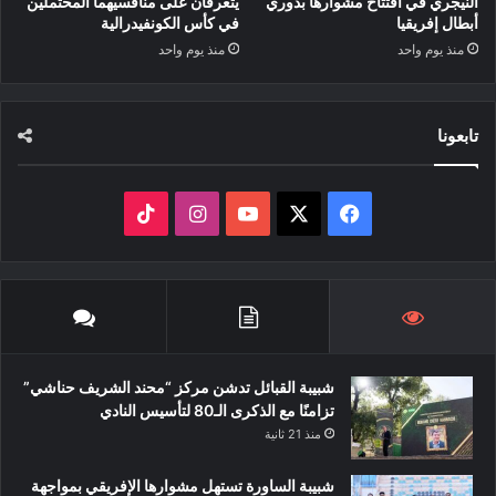
النيجري في افتتاح مشوارها بدوري
يتعرفان على منافسيهما المحتملين
أبطال إفريقيا
في كأس الكونفيدرالية
منذ يوم واحد
منذ يوم واحد
تابعونا
‫X
فيسبوك
‫YouTube
انستقرام
‫TikTok
شبيبة القبائل تدشن مركز “محند الشريف حناشي”
تزامنًا مع الذكرى الـ80 لتأسيس النادي
منذ 21 ثانية
شبيبة الساورة تستهل مشوارها الإفريقي بمواجهة