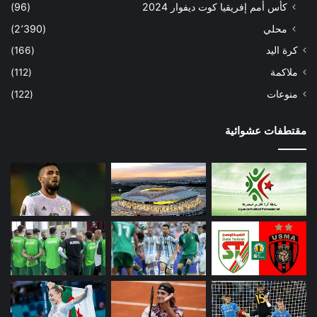
كأس أمم إفريقيا كوت ديفوار 2024
(96)
محلي
(2٬390)
كرة اليد
(166)
ملاكمة
(112)
منوعات
(122)
مقتطفات عشوائية