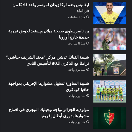
ليغانيس يضم لوكا زيدان لموسم واحد قادمًا من
غرناطة
منذ 7 ساعات
بن ناصر يطوي صفحة ميلان ويستعد لخوض تجربة
جديدة خارج أوروبا
منذ 8 ساعات
شبيبة القبائل تدشن مركز “محند الشريف حناشي”
تزامنًا مع الذكرى الـ80 لتأسيس النادي
منذ يوم واحد
شبيبة الساورة تستهل مشوارها الإفريقي بمواجهة
حافيا كوناكري
منذ يوم واحد
مولودية الجزائر تواجه نيجيليك النيجري في افتتاح
مشوارها بدوري أبطال إفريقيا
منذ يوم واحد