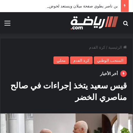
بن ناصر يطوي صفحة ميلان ويستعد لخوض تجربة جديدة خارج أوروبا
بحث عن
الق
الرئيسية
/
كرة القدم
المنتخب الوطني
كرة القدم
محلي
أخر الأخبار
قيس سعيد يتخذ إجراءات في صالح
مناصري الخضر