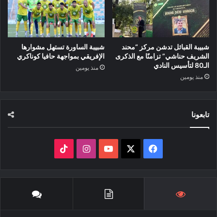
شبيبة القبائل تدشن مركز “محند
شبيبة الساورة تستهل مشوارها
الشريف حناشي” تزامنًا مع الذكرى
الإفريقي بمواجهة حافيا كوناكري
الـ80 لتأسيس النادي
منذ يومين
منذ يومين
تابعونا
‫X
فيسبوك
‫YouTube
انستقرام
‫TikTok