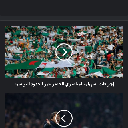
إجراءات
تسهيلية
لمناصري
الخضر
عبر
الحدود
التونسية
إجراءات تسهيلية لمناصري الخضر عبر الحدود التونسية
كونتي
يغادر
توتنهام
رسميا