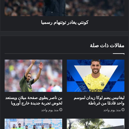
كونتي يغادر توتنهام رسميا
مقالات ذات صلة
ليغانيس يضم لوكا زيدان لموسم
بن ناصر يطوي صفحة ميلان ويستعد
واحد قادمًا من غرناطة
لخوض تجربة جديدة خارج أوروبا
منذ يوم واحد
منذ يوم واحد