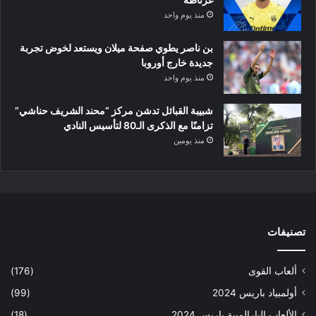
منذ يوم واحد
بن ناصر يطوي صفحة ميلان ويستعد لخوض تجربة
جديدة خارج أوروبا
منذ يوم واحد
شبيبة القبائل تدشن مركز “محند الشريف حناشي”
تزامنًا مع الذكرى الـ80 لتأسيس النادي
منذ يومين
تصنيفات
ألعاب القوى
(176)
أولمبياد باريس 2024
(99)
الألعاب البارالمبية باريس 2024
(18)