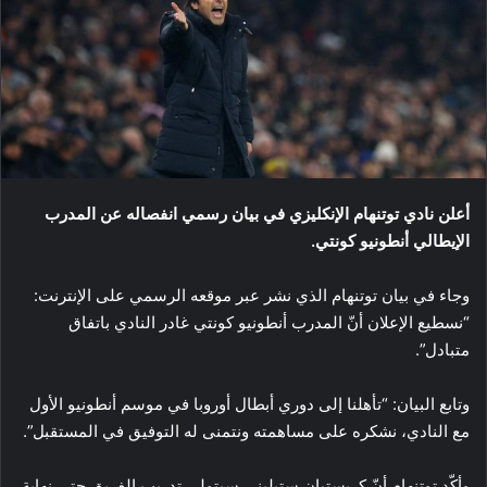
أعلن نادي توتنهام الإنكليزي في بيان رسمي انفصاله عن المدرب
الإيطالي أنطونيو كونتي.
وجاء في بيان توتنهام الذي نشر عبر موقعه الرسمي على الإنترنت:
“نسطيع الإعلان أنّ المدرب أنطونيو كونتي غادر النادي باتفاق
متبادل”.
وتابع البيان: “تأهلنا إلى دوري أبطال أوروبا في موسم أنطونيو الأول
مع النادي، نشكره على مساهمته ونتمنى له التوفيق في المستقبل”.
وأكّد توتنهام أنّ كريستيان ستيليني سيتولى تدريب الفريق حتى نهاية