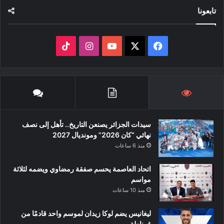
تابعونا
‫X
فيسبوك
‫YouTube
انستقرام
‫TikTok
سيدات الجزائر يصنعن التاريخ.. تأهل إلى نصف
نهائي “كان 2026” ومونديال 2027
منذ 6 ساعات
اتحاد العاصمة يحسم صفقة رمضاوي ويضمه لثلاثة
مواسم
منذ 10 ساعات
ليغانيس يضم لوكا زيدان لموسم واحد قادمًا من
غرناطة