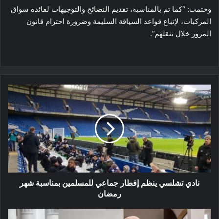
وختمت: “كما تم بالمناسبة، تقديم النصائح والتوجيهات لفائدة سواق
المركبات، لإتباع قواعد السياقة السليمة وضرورة احترام قانون
المرور خلال تنقلهم”.
نادي
تشلسي
ينظم
إفطار
جماعي
للمسلمين
بمناسبة
شهر
رمضان
نادي تشلسي ينظم إفطار جماعي للمسلمين بمناسبة شهر
رمضان
قيس