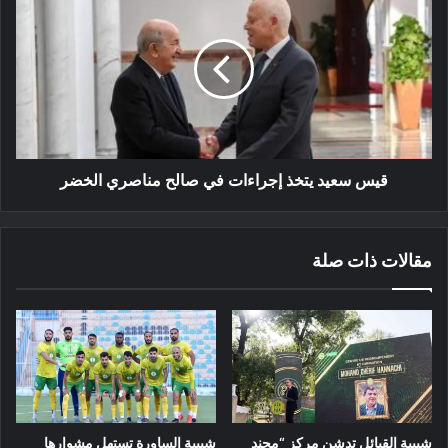
سعيد
يتخذ
إجراءات
في
صالح
مناصري
الخضر
قيس سعيد يتخذ إجراءات في صالح مناصري الخضر
مقالات ذات صلة
شبيبة القبائل تدشن مركز “محند
شبيبة الساورة تستهل مشوارها