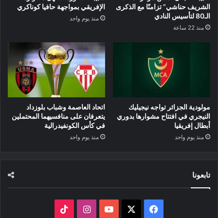
الشريف حناشي” تزامنًا مع الذكرى
الإفريقي بمواجهة حافيا كوناكري
الـ80 لتأسيس النادي
منذ يوم واحد
منذ 22 ساعة
مولودية الجزائر تواجه نيجيليك
اتحاد العاصمة وشباب بلوزداد
النيجري في افتتاح مشوارها بدوري
يتعرفان على منافسيهما المحتملين
أبطال إفريقيا
في كأس الكونفيدرالية
منذ يوم واحد
منذ يوم واحد
تابعونا
‫X
فيسبوك
‫YouTube
انستقرام
‫TikTok