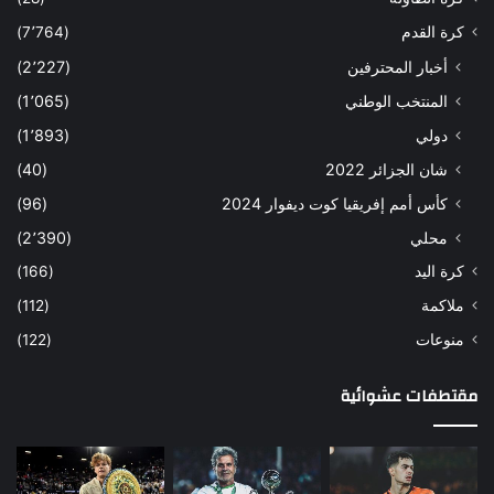
كرة القدم
(7٬764)
أخبار المحترفين
(2٬227)
المنتخب الوطني
(1٬065)
دولي
(1٬893)
شان الجزائر 2022
(40)
كأس أمم إفريقيا كوت ديفوار 2024
(96)
محلي
(2٬390)
كرة اليد
(166)
ملاكمة
(112)
منوعات
(122)
مقتطفات عشوائية