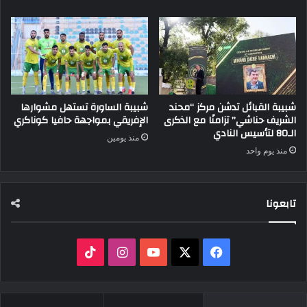
شبيبة القبائل تدشن مركز “محند
شبيبة الساورة تستهل مشوارها
الشريف حناشي” تزامنًا مع الذكرى
الإفريقي بمواجهة حافيا كوناكري
الـ80 لتأسيس النادي
منذ يومين
منذ يوم واحد
تابعونا
‫X
فيسبوك
‫YouTube
انستقرام
‫TikTok