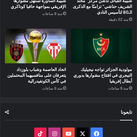
شبيبة القبائل تدشن مركز “محند
شبيبة الساورة تستهل مشوارها
الشريف حناشي” تزامنًا مع الذكرى
الإفريقي بمواجهة حافيا كوناكري
الـ80 لتأسيس النادي
منذ 9 ساعات
منذ 52 دقيقة
مولودية الجزائر تواجه نيجيليك
اتحاد العاصمة وشباب بلوزداد
النيجري في افتتاح مشوارها بدوري
يتعرفان على منافسيهما المحتملين
أبطال إفريقيا
في كأس الكونفيدرالية
منذ 9 ساعات
منذ 9 ساعات
تابعونا
‫X
فيسبوك
‫YouTube
انستقرام
‫TikTok