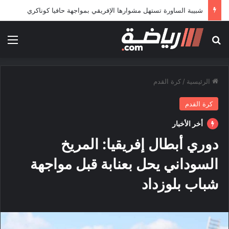
شبيبة الساورة تستهل مشوارها الإفريقي بمواجهة حافيا كوناكري
بحث عن
الق
الرئيسية
/
كرة القدم
كرة القدم
أخر الأخبار
دوري أبطال إفريقيا: المريخ
السوداني يحل بعنابة قبل مواجهة
شباب بلوزداد