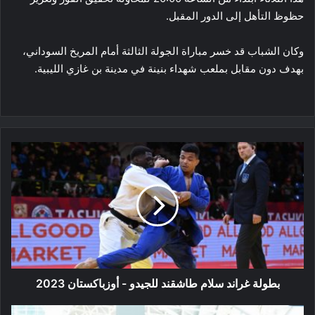
حظوظ التأهل إلى الدور المقبل.
وكان الشباب قد خسر مباراة الجولة الثالثة أمام المريخ السوداني،
بهدف دون مقابل بملعب شهداء بنينة في مدينة بن غازي الليبية.
بطولة
غراند
سلام
طاشقند
للجيدو
-
أوزباكستان
2023
بطولة غراند سلام طاشقند للجيدو - أوزباكستان 2023
بعثة