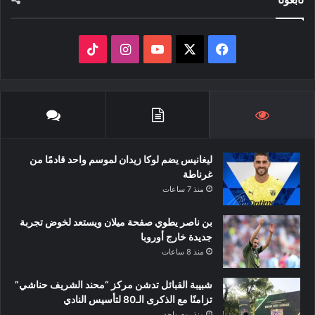
‫X
فيسبوك
‫YouTube
انستقرام
‫TikTok
ليغانيس يضم لوكا زيدان لموسم واحد قادمًا من
غرناطة
منذ 7 ساعات
بن ناصر يطوي صفحة ميلان ويستعد لخوض تجربة
جديدة خارج أوروبا
منذ 8 ساعات
شبيبة القبائل تدشن مركز “محند الشريف حناشي”
تزامنًا مع الذكرى الـ80 لتأسيس النادي
منذ يوم واحد