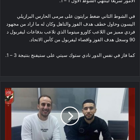
الامور سريعا لينتهي الشوط الاول 1 – 1.
في الشوط الثاني ضغط برايتون على مرمى الحارس البرازيلي
اليسون وحاول خطف هدف الفوز والتاهل وكان له ما اراد من مجهود
فردي مميز من اللاعب كاورو ميتوما الذي تلاعب بدفاعات ليفربول د
90 وسجل هدف الفوز واقصاء ليفربول من كأس الاتحاد.
كما فاز في نفس الدور نادي ستوك سيتي على ستيفنج بنتيجة 3 – 1.
الأهلي
يسمح
لقندوسي
باستكمال
أمم
أفريقيا
للمحليين
مع