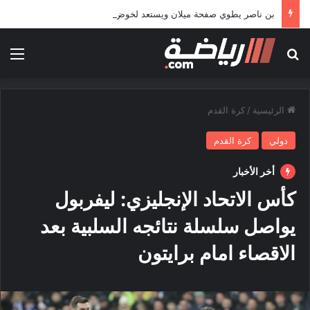
بن ناصر يطوي صفحة ميلان ويستعد لخوض تجربة جديدة خارج أوروبا
بحث عن
الق
الرئيسية
/
كرة القدم
دولي
كرة القدم
أخر الأخبار
كأس الاتحاد الإنجليزي: ليفربول
يواصل سلسلة نتائجه السلبية بعد
الاقصاء امام برايتون