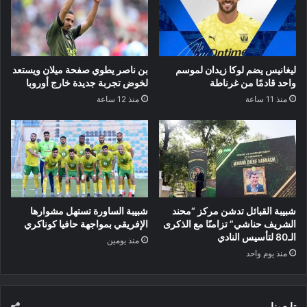
ليغانيس يضم لوكا زيدان لموسم
بن ناصر يطوي صفحة ميلان ويستعد
واحد قادمًا من غرناطة
لخوض تجربة جديدة خارج أوروبا
منذ 11 ساعة
منذ 12 ساعة
شبيبة القبائل تدشن مركز “محند
شبيبة الساورة تستهل مشوارها
الشريف حناشي” تزامنًا مع الذكرى
الإفريقي بمواجهة حافيا كوناكري
الـ80 لتأسيس النادي
منذ يومين
منذ يوم واحد
تابعونا