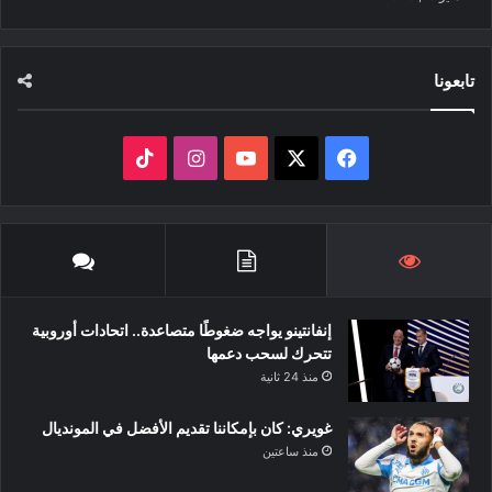
تابعونا
‫X
فيسبوك
‫YouTube
انستقرام
‫TikTok
إنفانتينو يواجه ضغوطًا متصاعدة.. اتحادات أوروبية
تتحرك لسحب دعمها
منذ 24 ثانية
غويري: كان بإمكاننا تقديم الأفضل في المونديال
منذ ساعتين