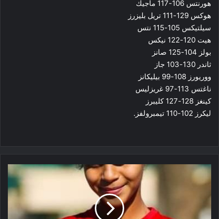
​هورنتس​ 106-117 ماجيك
​هوكس​ 129-111 تريل بليزرز
سيلتيكس 105-115 نتس
هيت 120-122 نيكس
بولز 104-125 صانز
ثاندر 130-103 جاز
ووريورز 108-99 بيليكانز
ناغتس 113-97 غريزليس
كينغز 128-127 كليبرز
ليكرز 102-110 تيمبرولفز.
وصال
بوجمعاوي
تتوج
بلقب
الدورة