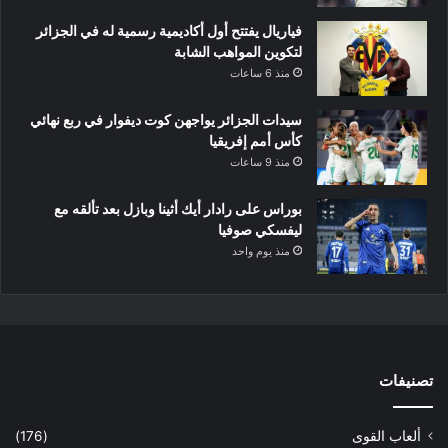
فياريال يفتتح أول أكاديمية رسمية له في الجزائر
لتكوين المواهب الشابة
منذ 6 ساعات
سيدات الجزائر يواجهن كوت ديفوار في ربع نهائي
كأس أمم إفريقيا
منذ 9 ساعات
بوراس على رادار أيك أثينا وبازل بعد تألقه مع
ليفسكي صوفيا
منذ يوم واحد
تصنيفات
ألعاب القوى
(176)