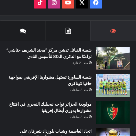
‫X
فيسبوك
‫YouTube
انستقرام
‫TikTok
شبيبة القبائل تدشن مركز “محند الشريف حناشي”
تزامنًا مع الذكرى الـ80 لتأسيس النادي
منذ 21 ثانية
شبيبة الساورة تستهل مشوارها الإفريقي بمواجهة
حافيا كوناكري
منذ 8 ساعات
مولودية الجزائر تواجه نيجيليك النيجري في افتتاح
مشوارها بدوري أبطال إفريقيا
منذ 8 ساعات
اتحاد العاصمة وشباب بلوزداد يتعرفان على