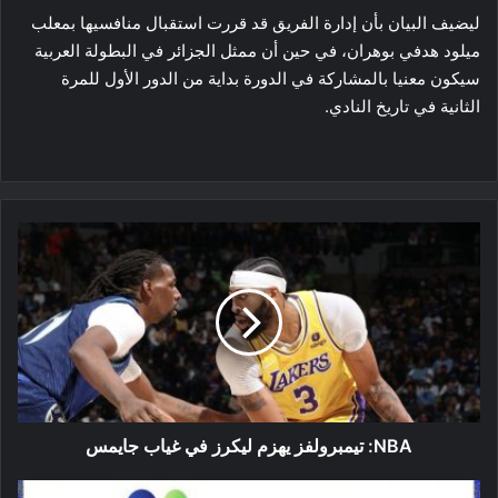
ليضيف البيان بأن إدارة الفريق قد قررت استقبال منافسيها بمعلب
ميلود هدفي بوهران، في حين أن ممثل الجزائر في البطولة العربية
سيكون معنيا بالمشاركة في الدورة بداية من الدور الأول للمرة
الثانية في تاريخ النادي.
NBA:
تيمبرولفز
يهزم
ليكرز
في
غياب
جايمس
NBA: تيمبرولفز يهزم ليكرز في غياب جايمس
بطولة