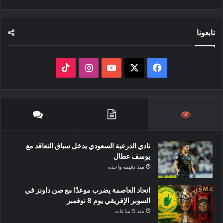
تابعونا
‫X
فيسبوك
‫YouTube
انستقرام
‫TikTok
نادي الدرعية السعودي يدخل سباق التعاقد مع
يوسف عطال
منذ دقيقة واحدة
اتحاد العاصمة يضرب موعدًا مع صن داونز في
السوبر الإفريقي يوم 8 نوفمبر
منذ 5 ساعات