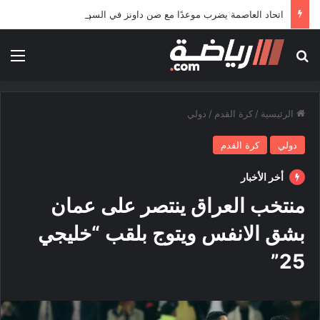
اتحاد العاصمة يضرب موعدًا مع صن داونز في السوبر الإفريقي يوم 8 نوفمبر
بحث عن
الق
الرئيسية
/
كرة القدم
/
دولي
دولي
كرة القدم
أخر الأخبار
منتخب العراق ينتصر على عمان
بشق الانفس ويتوج بلقب “خليجي
25”