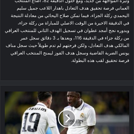
وتيرة المواجهة من جديد، ومع حلول الدقيقة 82، اضاع المنتخب
العماني فرصة تحقيق هدف التعادل باهدار اللاعب جميل سليم
اليحمدي ركلة الجزاء، فيما تمكن صلاح اليحائي من معادلة النتيجة
في الدقيقة الاخيرة من الوقت الاصلي للمباراة من ركلة جزاء،
وبدوره نجح أمجد عطوان في تسجيل الهدف الثاني للمنتخب العراقي
من ركلة جزاء في الدقيقة 116، وبعدها بـ 3 دقائق سجل عمر
المالكي هدف التعادل، ولكن فرحتهم لم تدم طويلاً حيث سجل مناف
يونس الضربة القاضية وسجل هدف الفوز ليمنح المنتخب العراقي
فرصة تحقيق لقب هذه البطولة.
كأس
الملك:
ريال
مدريد
يقلب
الطاولة
على