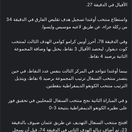
الأفيال في الدقيقة 27.
واستطاع منتخب أوغندا تسجيل هدف تقليص الفارق في الدقيقة 34
من ركلة جزاء، عن طريق لاعبه موسيس وايسوا.
وفي الدقيقة 78، أحرز أوبين كرامو كوامي الهدف الثالث لمنتخب
كوت ديفوار، ليحصد الأفيال 3 نقاط، يحتل بها وصافة المجموعة
الثانية برصيد 4 نقاط.
بينما أوغندا تتواجد في المركز الثالث بنفس عدد النقاط، في حين
يتصدر منتخب السنغال ترتيب المجموعة برصيد 6 نقاط، ويتذيل
الترتيب منتخب الكونغو الديمقراطية بنقطتين.
و في المباراة الثانية نجح منتخب السنغال للمحليين في تحقيق فوز
على نظيره الكونغو الديمقراطية بنتيحة 3-0
افتتح منتخب السنغال التهديف عن طريق عثمان ضيوف بالدقيقة
23، ثم أضاف ديالو الهدف الثاني في الدقيقة 74، قبل أن يسجل