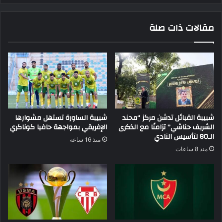
مقالات ذات صلة
شبيبة القبائل تدشن مركز “محند
شبيبة الساورة تستهل مشوارها
الشريف حناشي” تزامنًا مع الذكرى
الإفريقي بمواجهة حافيا كوناكري
الـ80 لتأسيس النادي
منذ 16 ساعة
منذ 8 ساعات