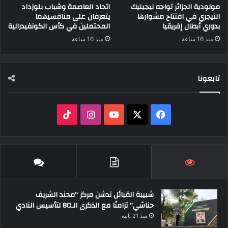
مولودية الجزائر تواجه نيجيليك
اتحاد العاصمة وشباب بلوزداد
النيجري في افتتاح مشوارها
يتعرفان على منافسيهما
بدوري أبطال إفريقيا
المحتملين في كأس الكونفيدرالية
منذ 16 ساعة
منذ 16 ساعة
تابعونا
‫X
فيسبوك
‫YouTube
انستقرام
‫TikTok
شبيبة القبائل تدشن مركز “محند الشريف
حناشي” تزامنًا مع الذكرى الـ80 لتأسيس النادي
منذ 21 ثانية