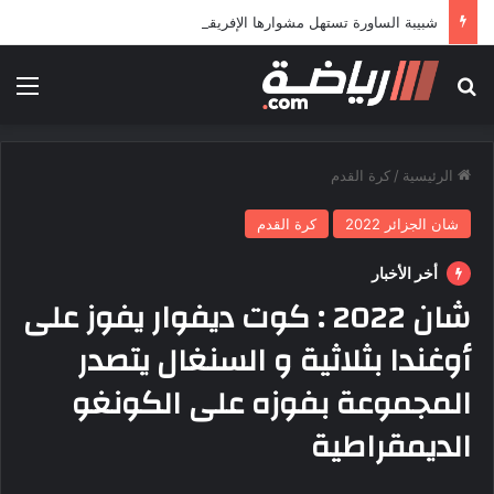
شبيبة الساورة تستهل مشوارها الإفريقي بمواجهة حافيا كوناكري
بحث عن
الق
الرئيسية
/
كرة القدم
شان الجزائر 2022
كرة القدم
أخر الأخبار
شان 2022 : كوت ديفوار يفوز على
أوغندا بثلاثية و السنغال يتصدر
المجموعة بفوزه على الكونغو
الديمقراطية