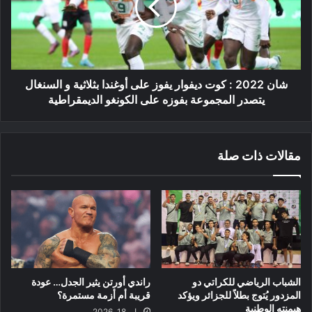
ديفوار
يفوز
على
أوغندا
بثلاثية
و
شان 2022 : كوت ديفوار يفوز على أوغندا بثلاثية و السنغال
السنغال
يتصدر المجموعة بفوزه على الكونغو الديمقراطية
يتصدر
المجموعة
بفوزه
مقالات ذات صلة
على
الكونغو
الديمقراطية
الشباب الرياضي للكراتي دو
راندي أورتن يثير الجدل… عودة
المزدور يُتوج بطلاً للجزائر ويؤكد
قريبة أم أزمة مستمرة؟
هيمنته الوطنية
مايو 18, 2026