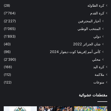
كرة الطاولة
(28)
كرة القدم
(7٬764)
أخبار المحترفين
(2٬227)
المنتخب الوطني
(1٬065)
دولي
(1٬893)
شان الجزائر 2022
(40)
كأس أمم إفريقيا كوت ديفوار 2024
(96)
محلي
(2٬390)
كرة اليد
(166)
ملاكمة
(112)
منوعات
(122)
مقتطفات عشوائية