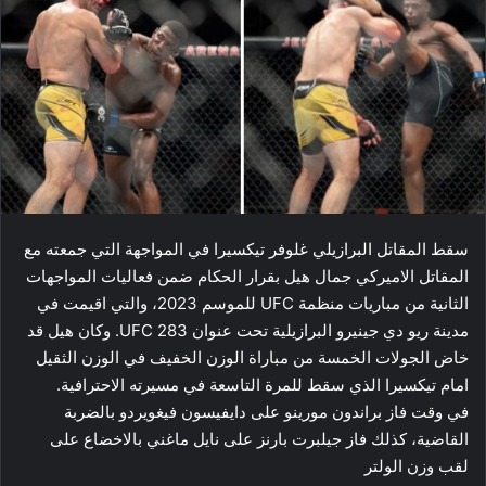
سقط المقاتل البرازيلي ​غلوفر تيكسيرا​ في المواجهة التي جمعته مع
المقاتل الاميركي ​جمال هيل​ بقرار الحكام ضمن فعاليات المواجهات
الثانية من مباريات منظمة UFC للموسم 2023، والتي اقيمت في
مدينة ريو دي جينيرو البرازيلية تحت عنوان ​UFC 283​. وكان هيل قد
خاض الجولات الخمسة من مباراة الوزن الخفيف في الوزن الثقيل
امام تيكسيرا الذي سقط للمرة التاسعة في مسيرته الاحترافية.
في وقت فاز براندون مورينو على دايفيسون فيغويردو بالضربة
القاضية، كذلك فاز جيلبرت بارنز على نايل ماغني بالاخضاع على
لقب وزن الولتر