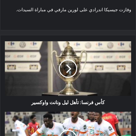
وفازت جيسيكا اندرادي على لورين مارفي في مباراة السيدات.
كأس
فرنسا:
تأهل
ليل
ونانت
واوكسير
كأس فرنسا: تأهل ليل ونانت واوكسير
شان
2022
:
كوت