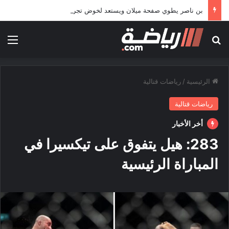
بن ناصر يطوي صفحة ميلان ويستعد لخوض تجربة جديدة خارج أوروبا
بحث عن
الق
الرئيسية
/
رياضات قتالية
رياضات قتالية
أخر الأخبار
283: هيل يتفوق على تيكسيرا في
المباراة الرئيسية