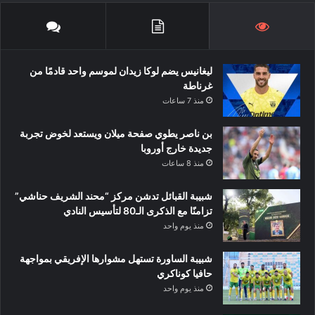
ليغانيس يضم لوكا زيدان لموسم واحد قادمًا من
غرناطة
منذ 7 ساعات
بن ناصر يطوي صفحة ميلان ويستعد لخوض تجربة
جديدة خارج أوروبا
منذ 8 ساعات
شبيبة القبائل تدشن مركز “محند الشريف حناشي”
تزامنًا مع الذكرى الـ80 لتأسيس النادي
منذ يوم واحد
شبيبة الساورة تستهل مشوارها الإفريقي بمواجهة
حافيا كوناكري
منذ يوم واحد