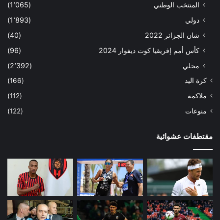
المنتخب الوطني
(1٬065)
دولي
(1٬893)
شان الجزائر 2022
(40)
كأس أمم إفريقيا كوت ديفوار 2024
(96)
محلي
(2٬392)
كرة اليد
(166)
ملاكمة
(112)
منوعات
(122)
مقتطفات عشوائية