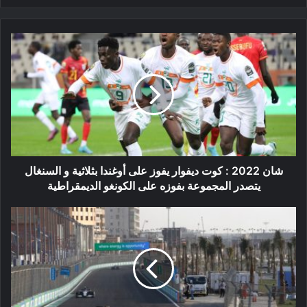
شان
2022
:
كوت
ديفوار
يفوز
على
أوغندا
بثلاثية
و
شان 2022 : كوت ديفوار يفوز على أوغندا بثلاثية و السنغال
السنغال
يتصدر المجموعة بفوزه على الكونغو الديمقراطية
يتصدر
المجموعة
عرض
بفوزه
السعودية
على
لشراء
الكونغو
الفورمولا
الديمقراطية
1
ما
زال