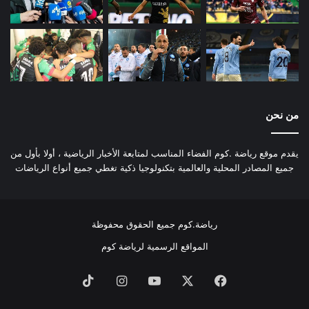
من نحن
يقدم موقع رياضة .كوم الفضاء المناسب لمتابعة الأخبار الرياضية ، أولا بأول من
جميع المصادر المحلية والعالمية بتكنولوجيا ذكية تغطي جميع أنواع الرياضات
رياضة.كوم جميع الحقوق محفوظة
المواقع الرسمية لرياضة كوم
فيسبوك
‫X
‫YouTube
انستقرام
‫TikTok