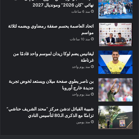
نهائي “كان 2026” ومونديال 2027
منذ 6 ساعات
اتحاد العاصمة يحسم صفقة رمضاوي ويضمه لثلاثة
مواسم
منذ 10 ساعات
ليغانيس يضم لوكا زيدان لموسم واحد قادمًا من
غرناطة
منذ يوم واحد
بن ناصر يطوي صفحة ميلان ويستعد لخوض تجربة
جديدة خارج أوروبا
منذ يوم واحد
شبيبة القبائل تدشن مركز “محند الشريف حناشي”
تزامنًا مع الذكرى الـ80 لتأسيس النادي
منذ يومين