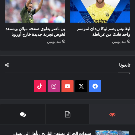
ليغانيس يضم لوكا زيدان لموسم
بن ناصر يطوي صفحة ميلان ويستعد
واحد قادمًا من غرناطة
لخوض تجربة جديدة خارج أوروبا
منذ يومين
منذ يومين
تابعونا
‫X
فيسبوك
‫YouTube
انستقرام
‫TikTok
سيدات الجزائر يصنعن التاريخ.. تأهل إلى نصف