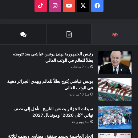
ف
ا
ي
X
Y
ن
T
س
o
س
i
ب
u
ت
k
رئيس الجمهورية يهنئ يونس عياشي بعد تتويجه
و
T
ق
T
بطلاً للعالم في الوثب العالي
ك
u
ر
o
منذ 7 ساعات
b
ا
k
يونس عياشي يُتوج بطلاً للعالم ويهدي الجزائر ذهبية
في الوثب العالي
e
م
منذ 10 ساعات
سيدات الجزائر يصنعن التاريخ.. تأهل إلى نصف
نهائي “كان 2026” ومونديال 2027
منذ يوم واحد
اتحاد العاصمة يحسم صفقة رمضاوي ويضمه لثلاثة