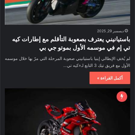
ديسمبر 29, 2025
باستيانيني يعترف بصعوبة التأقلم مع إطارات كيه
تي إم في موسمه الأول بموتو جي بي
لم يُخفِ الإيطالي إينيا باستيانيني صعوبة المرحلة التي مرّ بها خلال موسمه
الأول مع فريق تيك 3 التابع لـ«كيه تي…
أكمل القراءة »