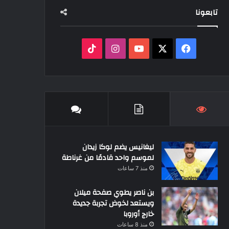
تابعونا
‫X
فيسبوك
‫YouTube
انستقرام
‫TikTok
ليغانيس يضم لوكا زيدان
لموسم واحد قادمًا من غرناطة
منذ 7 ساعات
بن ناصر يطوي صفحة ميلان
ويستعد لخوض تجربة جديدة
خارج أوروبا
منذ 8 ساعات