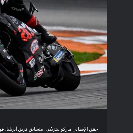
حقق الإيطالي ماركو بيتزيكي، متسابق فريق أبريليا، فوزً