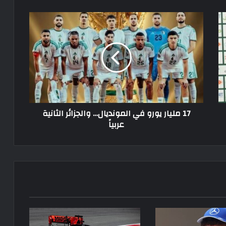
17
مليار
يورو
في
المونديال…
والجزائر
الثانية
عربياً
17 مليار يورو في المونديال… والجزائر الثانية
عربياً