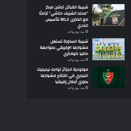
شبيبة القبائل تدشن مركز
“محند الشريف حناشي” تزامنًا
مع الذكرى الـ80 لتأسيس
النادي
منذ يوم واحد
شبيبة الساورة تستهل
مشوارها الإفريقي بمواجهة
حافيا كوناكري
منذ يوم واحد
مولودية الجزائر تواجه نيجيليك
النيجري في افتتاح مشوارها
بدوري أبطال إفريقيا
منذ يوم واحد