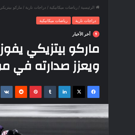
الرئيسية
/
رياضات ميكانيكية
/
دراجات نارية
/
ماركو بيتزيكي
دراجات نارية
رياضات ميكانيكية
أخر الأخبار
ماركو بيتزيكي يفوز ب
ويعزز صدارته في م
فيسبوك
‫X
لينكدإن
بينتيريست