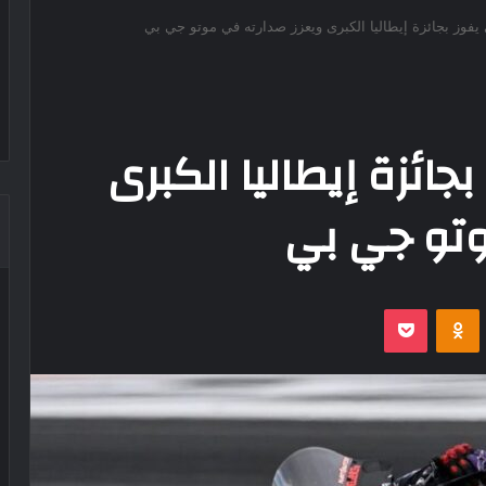
 يفوز بجائزة إيطاليا الكبرى ويعزز صدارته في موتو جي بي
جائزة إيطاليا الكبرى
وتو جي بي
‫Pocket
Odnoklassniki