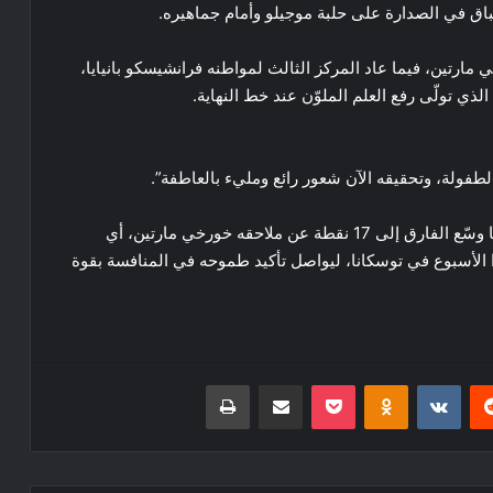
سباق في الصدارة على حلبة موجيلو وأمام جماهيره.
مارتين، فيما عاد المركز الثالث لمواطنه فرانشيسكو بانيايا،
ي تولّى رفع العلم الملوّن عند خط النهاية.
الطفولة، وتحقيقه الآن شعور رائع ومليء بالعاطفة”.
وبهذا الانتصار، عزّز بيتزيكي صدارته للترتيب العام بعدما وسّع الفارق إلى 17 نقطة عن ملاحقه خورخي مارتين، أي
ا الأسبوع في توسكانا، ليواصل تأكيد طموحه في المنافسة بقوة
ريست
Odnoklassniki
‫Pocket
مشاركة عبر البريد
طباعة