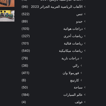
الألعاب الرياضية العربية الجزائر 2023
(96)
تنس
(522)
جيدو
(89)
دراجات هوائية
(105)
رياضات أخرى
(327)
رياضات قتالية
(101)
رياضات ميكانيكية
(540)
دراجات نارية
(79)
رالي
(36)
فورمولا وان
(411)
كارتينغ
(6)
سباحة
(50)
عالم السيارات
(184)
غولف
(4)