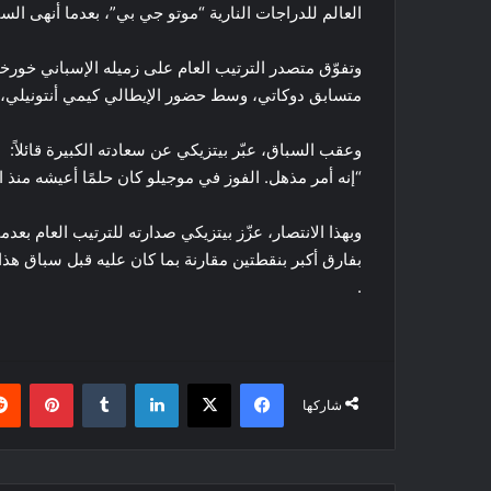
العالم للدراجات النارية “موتو جي بي”، بعدما أنهى ال
وتفوّق متصدر الترتيب العام على زميله الإسباني خورخي 
متسابق دوكاتي، وسط حضور الإيطالي كيمي أنتونيلي، الذ
وعقب السباق، عبّر بيتزيكي عن سعادته الكبيرة قائلاً:
“إنه أمر مذهل. الفوز في موجيلو كان حلمًا أعيشه منذ 
بفارق أكبر بنقطتين مقارنة بما كان عليه قبل سباق هذ
.
فيسبوك
‫X
لينكدإن
بينتي
شاركها