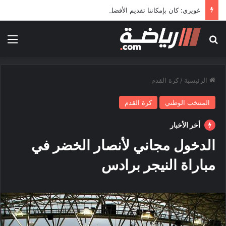
غويري: كان بإمكاننا تقديم الأفضل في المونديال
بحث عن
الق
الرئيسية
/
كرة القدم
المنتخب الوطني
كرة القدم
أخر الأخبار
الدخول مجاني لأنصار الخضر في
مباراة النيجر برادس