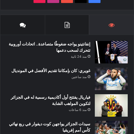
إنفانتينو يواجه ضغوطًا متصاعدة.. اتحادات أوروبية
تتحرك لسحب دعمها
منذ 24 ثانية
غويري: كان بإمكاننا تقديم الأفضل في المونديال
منذ ساعتين
فياريال يفتتح أول أكاديمية رسمية له في الجزائر
لتكوين المواهب الشابة
منذ 6 ساعات
سيدات الجزائر يواجهن كوت ديفوار في ربع نهائي
كأس أمم إفريقيا