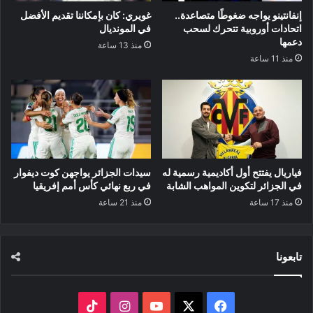
إنفانتينو يواجه ضغوطًا متصاعدة..
غويري: كان بإمكاننا تقديم الأفضل
اتحادات أوروبية تتحرك لسحب
في المونديال
دعمها
منذ 13 ساعة
منذ 11 ساعة
فياريال يفتتح أول أكاديمية رسمية له
سيدات الجزائر يواجهن كوت ديفوار
في الجزائر لتكوين المواهب الشابة
في ربع نهائي كأس أمم إفريقيا
منذ 17 ساعة
منذ 21 ساعة
تابعونا
‫X
فيسبوك
‫YouTube
انستقرام
‫TikTok