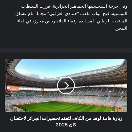
وفي خرجة استحسنتها الجماهير الجزائرية، قررت السلطات
التونسية، فتح أبواب ملعب “حمادي العرقبي” مجانا أمام عشاق
المنتخب الوطني، لمساندة رفقاء القائد رياض محرز، في لقاء
النيجر.
زيارة
هامة
لوفد
من
الكاف
لتفقد
تحضيرات
الجزائر
لاحتضان
كان
زيارة هامة لوفد من الكاف لتفقد تحضيرات الجزائر لاحتضان
2025
كان 2025