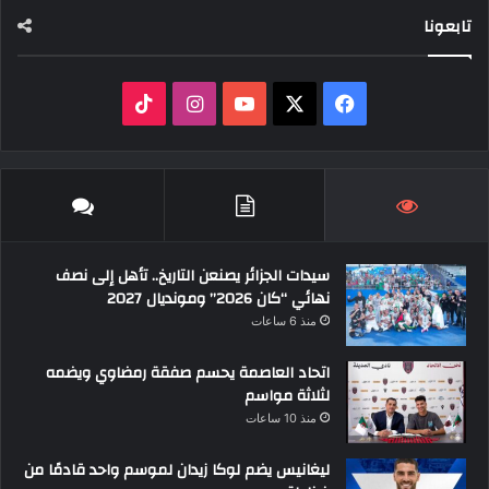
تابعونا
‫X
فيسبوك
‫YouTube
انستقرام
‫TikTok
سيدات الجزائر يصنعن التاريخ.. تأهل إلى نصف
نهائي “كان 2026” ومونديال 2027
منذ 6 ساعات
اتحاد العاصمة يحسم صفقة رمضاوي ويضمه
لثلاثة مواسم
منذ 10 ساعات
ليغانيس يضم لوكا زيدان لموسم واحد قادمًا من