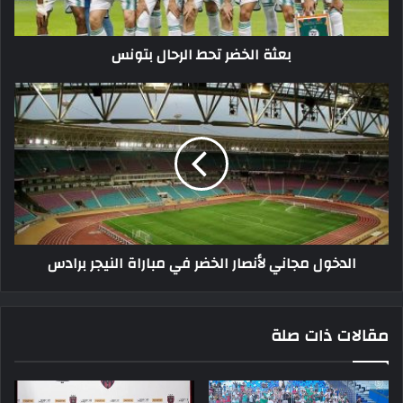
بعثة الخضر تحط الرحال بتونس
الدخول
مجاني
لأنصار
الخضر
في
مباراة
النيجر
برادس
الدخول مجاني لأنصار الخضر في مباراة النيجر برادس
مقالات ذات صلة