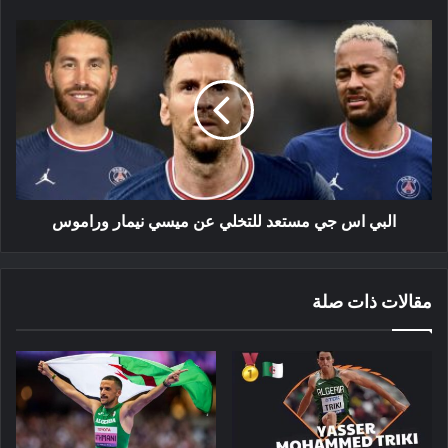
البي
اس
جي
مستعد
للتخلي
عن
ميسي
نيمار
وراموس
البي اس جي مستعد للتخلي عن ميسي نيمار وراموس
مقالات ذات صلة