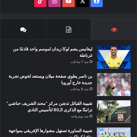
‫X
فيسبوك
‫YouTube
انستقرام
‫TikTok
ليغانيس يضم لوكا زيدان لموسم واحد قادمًا من
غرناطة
منذ 7 ساعات
بن ناصر يطوي صفحة ميلان ويستعد لخوض تجربة
جديدة خارج أوروبا
منذ 8 ساعات
شبيبة القبائل تدشن مركز “محند الشريف حناشي”
تزامنًا مع الذكرى الـ80 لتأسيس النادي
منذ يوم واحد
شبيبة الساورة تستهل مشوارها الإفريقي بمواجهة
حافيا كوناكري