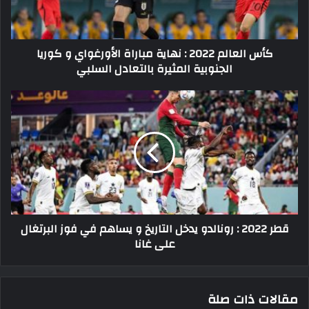
الأورغواي
و
كوريا
كأس العالم 2022 : نهاية مباراة الأورغواي و كوريا
الجنوبية
الجنوبية المثيرة بالتعادل السلبي
المثيرة
بالتعادل
السلبي
قطر
2022
:
رونالدو
يدخل
التاريخ
و
يساهم
في
قطر 2022 : رونالدو يدخل التاريخ و يساهم في فوز البرتغال
فوز
على غانا
البرتغال
على
غانا
مقالات ذات صلة