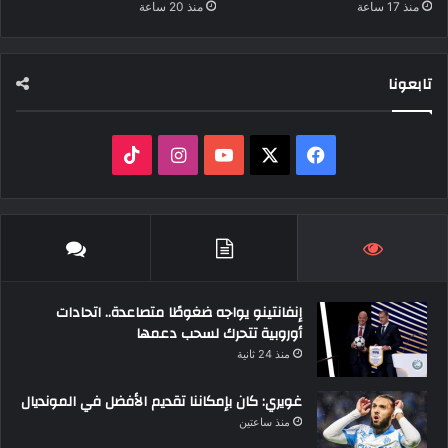
منذ 17 ساعة
منذ 20 ساعة
تابعونا
‫X
فيسبوك
‫YouTube
انستقرام
‫TikTok
إنفانتينو يواجه ضغوطًا متصاعدة.. اتحادات
أوروبية تتحرك لسحب دعمها
منذ 24 ثانية
غويري: كان بإمكاننا تقديم الأفضل في المونديال
منذ ساعتين