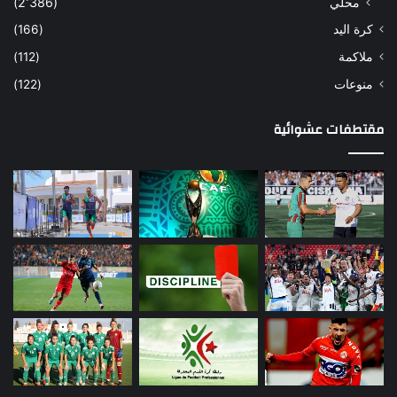
محلي
(2٬386)
كرة اليد
(166)
ملاكمة
(112)
منوعات
(122)
مقتطفات عشوائية