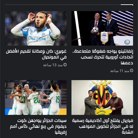
إنفانتينو يواجه ضغوطًا متصاعدة..
غويري: كان بإمكاننا تقديم الأفضل
اتحادات أوروبية تتحرك لسحب
في المونديال
دعمها
منذ 13 ساعة
منذ 11 ساعة
فياريال يفتتح أول أكاديمية رسمية
سيدات الجزائر يواجهن كوت
له في الجزائر لتكوين المواهب
ديفوار في ربع نهائي كأس أمم
الشابة
إفريقيا