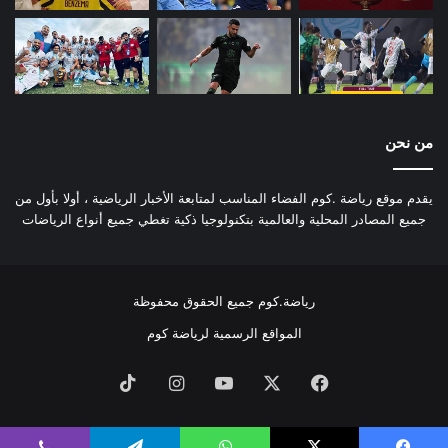
من نحن
يقدم موقع رياضة .كوم الفضاء المناسب لمتابعة الأخبار الرياضية ، أولا بأول من
جميع المصادر المحلية والعالمية بتكنولوجيا ذكية تغطي جميع أنواع الرياضات
رياضة.كوم جميع الحقوق محفوظة
المواقع الرسمية لرياضة كوم
فيسبوك
‫X
‫YouTube
انستقرام
‫TikTok