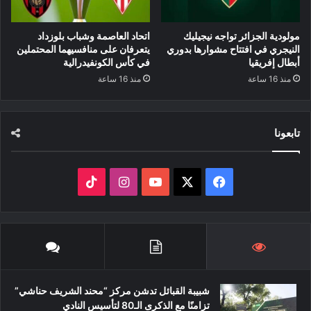
مولودية الجزائر تواجه نيجيليك
اتحاد العاصمة وشباب بلوزداد
النيجري في افتتاح مشوارها بدوري
يتعرفان على منافسيهما المحتملين
أبطال إفريقيا
في كأس الكونفيدرالية
منذ 16 ساعة
منذ 16 ساعة
تابعونا
‫X
فيسبوك
‫YouTube
انستقرام
‫TikTok
شبيبة القبائل تدشن مركز “محند الشريف حناشي”
تزامنًا مع الذكرى الـ80 لتأسيس النادي