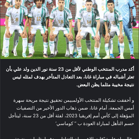
أكد مدرب المنتخب الوطني لأقل من 23 سنة نور الدين ولد علي بأن
تعثر أشباله في مباراة غانا، بعد التعادل المتأخر بهدف لمثله ليس
نتيجة مخيبة مثلما يظن البعض.
و أخفقت تشكيلة المنتخب الأولمبيمن تحقيق نتيجة مريحة سهرة
أمس الجمعة، أمام غانا، ضمن ذهاب الدور الأخير من التصفيات
المؤهلة إلى كأس أمم إفريقيا 2023، لفئة أقل من 23 سنة، ليتأجل
حسم التأهل لمباراة العودة ب ’’ كوماسي’
وقال ولد علي: “قلت للاعبين إن التعادل بهدف لمثله ليس نتيجة