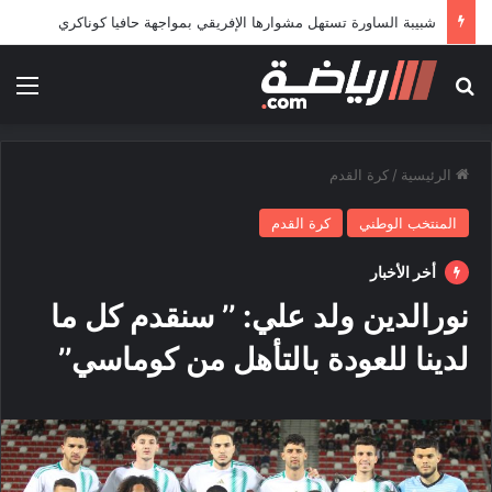
مولودية الجزائر تواجه نيجيليك النيجري في افتتاح مشوارها بدوري أبطال إفريقيا
بحث عن
الق
الرئيسية
/
كرة القدم
المنتخب الوطني
كرة القدم
أخر الأخبار
نورالدين ولد علي: ’’ سنقدم كل ما
لدينا للعودة بالتأهل من كوماسي’’