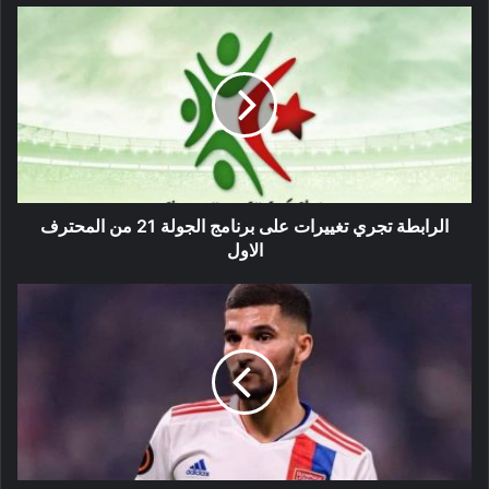
الرابطة
تجري
تغييرات
على
برنامج
الجولة
21
من
المحترف
الاول
الرابطة تجري تغييرات على برنامج الجولة 21 من المحترف
الاول
عوار
على
رادار
مانشستر
يونايتد