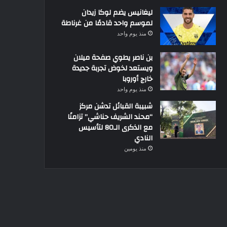
ليغانيس يضم لوكا زيدان
لموسم واحد قادمًا من غرناطة
منذ يوم واحد
بن ناصر يطوي صفحة ميلان
ويستعد لخوض تجربة جديدة
خارج أوروبا
منذ يوم واحد
شبيبة القبائل تدشن مركز
“محند الشريف حناشي” تزامنًا
مع الذكرى الـ80 لتأسيس
النادي
منذ يومين