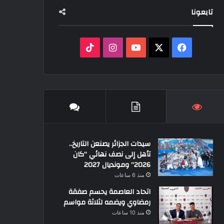
تابعونا
‫X
فيسبوك
‫YouTube
انستقرام
‫TikTok
سيدات الجزائر يصنعن التاريخ..
تأهل إلى نصف نهائي “كان
2026” ومونديال 2027
منذ 6 ساعات
اتحاد العاصمة يحسم صفقة
رمضاوي ويضمه لثلاثة مواسم
منذ 10 ساعات