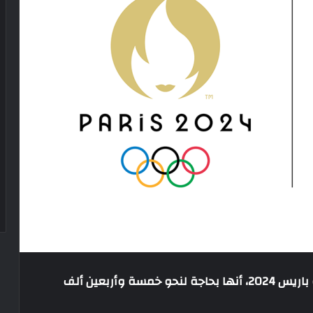
أعلنت اللجنة المنظمة لدورة الألعاب الأولمبية باريس 2024، أنها بحاجة لنحو خمسة وأربعين ألف