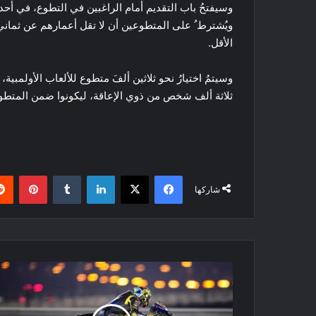
وسيفتحُ باب التقديم أمام الراغبين في التطوع، في أحد
ويُشترط ُ على المتطوعين أن لا تقل أعمارهم عن ثماني 
الأقل.
وسيتمُ اختيارُ نحو ثلاثين ألفَ متطوع للألعاب الأولمبية،
ثلاثة ألف شخص من ذوي الإعاقة، ليكونوا ضمن المتط
فيسبوك
‫X
لينكدإن
بينتي
شاركها
تعديلات
جذرية
على
نظام