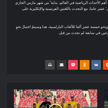
 أهم الأحداث الرياضية في العالم، بداية ً من شهر مارس الجاري
َ عشر عاما، مع التحدث باللغتين الفرنسية والإنكليزية على
 ونحو خمسة عشر ألفا للألعاب البارلمبية، هذا وسيتمُ اختيارُ نحوِ
وعين في سابقة لم تحدث من قبل.
ريست
Odnoklassniki
‫Pocket
مشاركة عبر البريد
طباعة
إقصاء
شبيبة
الساورة
من