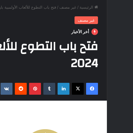
الرئيسية
/
غير مصنف
/
فتح باب التطوع للألعاب الأولمبية باريس
غير مصنف
أخر الأخبار
فتح باب التطوع للأل
2024
فيسبوك
‫X
لينكدإن
بينتيريست