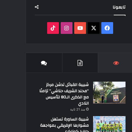
تابعونا
‫X
فيسبوك
‫YouTube
انستقرام
‫TikTok
شبيبة القبائل تدشن مركز
“محند الشريف حناشي” تزامنًا
مع الذكرى الـ80 لتأسيس
النادي
منذ 21 ثانية
شبيبة الساورة تستهل
مشوارها الإفريقي بمواجهة
حافيا كوناكري