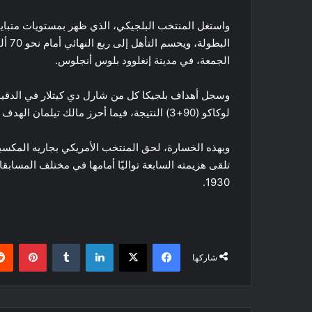
واستغل المنتخب البلجيكي، الذي ظهر بمستويات متبا
البط
الجمعة، في مدينة إنغلوود بلوس أنجلوس.
لوكاكو (90+3) النتيجة، فيما أحرز مالك تيلمان الهدف الوحيد للمنتخب الأمريكي في الدقيقة 31.
وبهذه الخسارة، لحق المنتخب الأمريكي بجاريه المكسيك
1930.
فيسبوك
‫X
لينكدإن
بينتي
شاركها