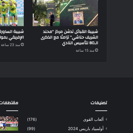
شبيبة القبائل تدشن مركز “محند
شبيبة الساور
الشريف حناشي” تزامنًا مع الذكرى
الإفريقي بموا
الـ80 لتأسيس النادي
منذ 23 ساعة
منذ 15 ساعة
تصنيفات
مقتطفات 
ألعاب القوى
(176)
أولمبياد باريس 2024
(99)