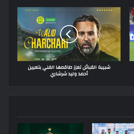
شبيبة
القبائل
تعزز
طاقمها
الفني
بتعيين
أحمد
وليد
شرشاري
شبيبة القبائل تعزز طاقمها الفني بتعيين
أحمد وليد شرشاري