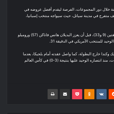
ينة خلال دور المجموعات، الفرصة ليقدم أفضل عروضه في
ولة، ويحسم التأهل إلى ربع النهائي أمام نحو 70 ألف متفرج في مدينة سياتل، حيث سيواجه منتخب إسبانيا،
وسجل أهداف بلجيكا كل من شارل دي كيتلار في الدقيقتين (9 و33)، قبل أن يعزز البديلان هانس فاناكن (57) وروميلو
 وكندا خارج البطولة، كما واصل عقدته أمام بلجيكا، بعدما
تلقى هزيمته السابعة تواليًا أمامها في مختلف المسابقات، منذ انتصاره الوحيد عليها بنتيجة (3-0) في كأس العالم
ريست
Odnoklassniki
‫Pocket
مشاركة عبر البريد
طباعة