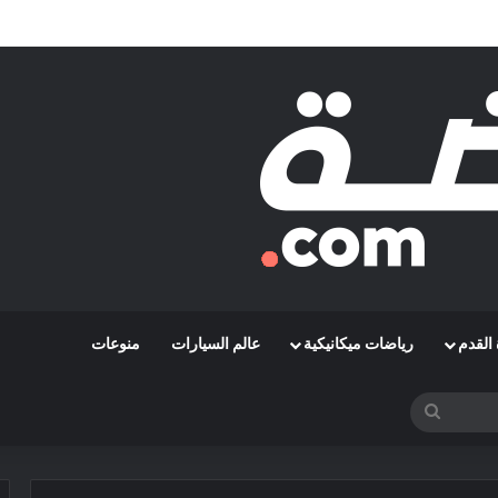
مشوارها الإفريقي بمواجهة حافيا كوناكري
القدم
رياضات ميكانيكية
عالم السيارات
منوعات
بحث
عن