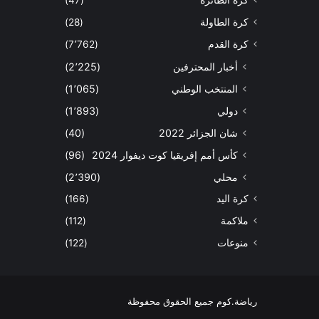
كرة الطائرة
(47)
كرة الطاولة
(28)
كرة القدم
(7٬762)
أخبار المحترفين
(2٬225)
المنتخب الوطني
(1٬065)
دولي
(1٬893)
شان الجزائر 2022
(40)
كأس أمم إفريقيا كوت ديفوار 2024
(96)
محلي
(2٬390)
كرة اليد
(166)
ملاكمة
(112)
منوعات
(122)
رياضة.كوم جميع الحقوق محفوظة