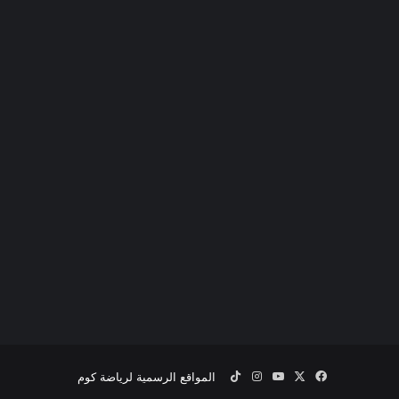
‫X
فيسبوك
‫YouTube
انستقرام
‫TikTok
المواقع الرسمية لرياضة كوم