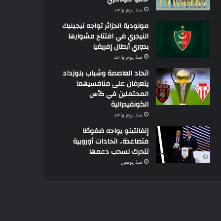
منذ يوم واحد
مولودية الجزائر تواجه نيجيليك
النيجري في افتتاح مشوارها
بدوري أبطال إفريقيا
منذ يوم واحد
اتحاد العاصمة وشباب بلوزداد
يتعرفان على منافسيهما
المحتملين في كأس
الكونفيدرالية
منذ يوم واحد
إنفانتينو يواجه ضغوطًا
متصاعدة.. اتحادات أوروبية
تتحرك لسحب دعمها
منذ يومين