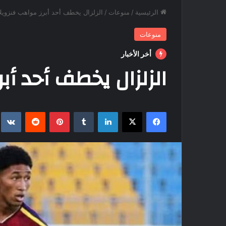
الرئيسية
/
منوعات
/
الزلزال يخطف أحد أبرز مواهب فنزويلا
منوعات
أخر الأخبار
الزلزال يخطف أحد أب
فيسبوك
‫X
لينكدإن
بينتيريست