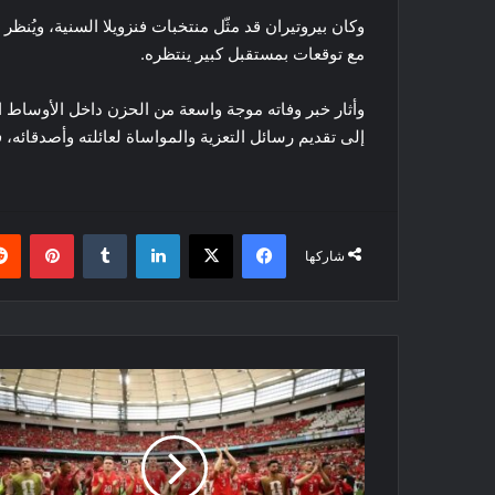
وكان بيروتيران قد مثّل منتخبات فنزويلا السنية، ويُنظر
مع توقعات بمستقبل كبير ينتظره.
وأثار خبر وفاته موجة واسعة من الحزن داخل الأوساط ال
إلى تقديم رسائل التعزية والمواساة لعائلته وأصدقائه، في
فيسبوك
‫X
لينكدإن
بينتي
شاركها
تعرف
على
منتخب
سويسرا
منافس