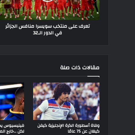
الجزائر
في
الدور
الـ32
تعرف على منتخب سويسرا منافس الجزائر
في الدور الـ32
مقالات ذات صلة
وفاة أسطورة الكرة الإنجليزية كيفن
فينيسيوس يخط
كيغان عن 75 عامًا
لكن …خارج الم