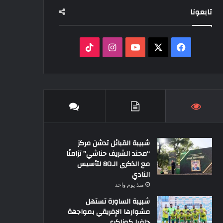
تابعونا
‫X
فيسبوك
‫YouTube
انستقرام
‫TikTok
شبيبة القبائل تدشن مركز
“محند الشريف حناشي” تزامنًا
مع الذكرى الـ80 لتأسيس
النادي
منذ يوم واحد
شبيبة الساورة تستهل
مشوارها الإفريقي بمواجهة
حافيا كوناكري