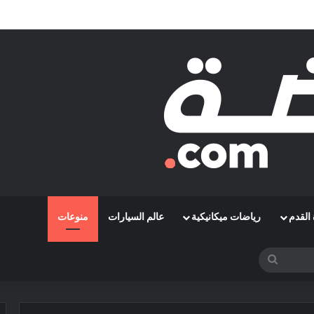
مشوارها الإفريقي بمواجهة حافيا كوناكري
القدم
رياضات ميكانيكية
عالم السيارات
منوعات
بحث
عن