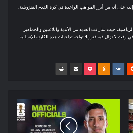
 إليه على أنه من أبرز المواهب الواعدة في كرة القدم الفنزويلية،
رياضية، حيث سارعت العديد من الأندية واللاعبين والجماهير
 وقت لا تزال فيه فنزويلا تواجه تداعيات هذه الكارثة الإنسانية.
ريست
Odnoklassniki
‫Pocket
مشاركة عبر البريد
طباعة
تحكيم
أرجنتيني
في
لقاء
الجزائر