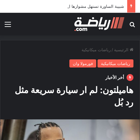
شبيبة الساورة تستهل مشوارها الإفريقي بمواجهة حافيا كوناكري
بحث عن
الق
الرئيسية
/
رياضات ميكانيكية
رياضات ميكانيكية
فورمولا وان
أخر الأخبار
هاميلتون: لم ار سيارة سريعة مثل
رد بُل