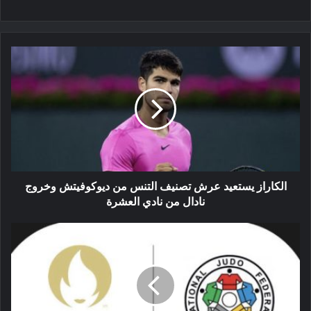
الكاراز
يستعيد
عرش
تصنيف
التنس
من
ديوكوفيتش
وخروج
نادال
من
الكاراز يستعيد عرش تصنيف التنس من ديوكوفيتش وخروج
نادي
نادال من نادي العشرة
العشرة
أفضل
المصارعين
الجزائريين
المتواجدين
في
التصنيف