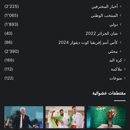
أخبار المحترفين
(2٬225)
المنتخب الوطني
(1٬065)
دولي
(1٬893)
شان الجزائر 2022
(40)
كأس أمم إفريقيا كوت ديفوار 2024
(96)
محلي
(2٬390)
كرة اليد
(166)
ملاكمة
(112)
منوعات
(122)
مقتطفات عشوائية