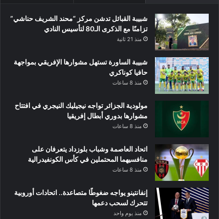
شبيبة القبائل تدشن مركز “محند الشريف حناشي”
تزامنًا مع الذكرى الـ80 لتأسيس النادي
منذ 21 ثانية
شبيبة الساورة تستهل مشوارها الإفريقي بمواجهة
حافيا كوناكري
منذ 8 ساعات
مولودية الجزائر تواجه نيجيليك النيجري في افتتاح
مشوارها بدوري أبطال إفريقيا
منذ 8 ساعات
اتحاد العاصمة وشباب بلوزداد يتعرفان على
منافسيهما المحتملين في كأس الكونفيدرالية
منذ 8 ساعات
إنفانتينو يواجه ضغوطًا متصاعدة.. اتحادات أوروبية
تتحرك لسحب دعمها
منذ يوم واحد