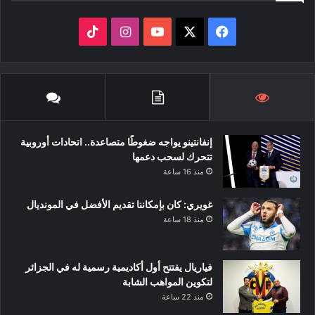
‫X
فيسبوك
‫YouTube
انستقرام
‫TikTok
إنفانتينو يواجه ضغوطًا متصاعدة.. اتحادات أوروبية
تتحرك لسحب دعمها
منذ 16 ساعة
غويري: كان بإمكاننا تقديم الأفضل في المونديال
منذ 18 ساعة
فياريال يفتتح أول أكاديمية رسمية له في الجزائر
لتكوين المواهب الشابة
منذ 22 ساعة