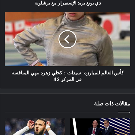
دي يونغ يريد الإستمرار مع برشلونة
كأس
العالم
للمبارزة-
سيدات-:
كحلي
زهرة
تنهي
المنافسة
في
المركز
كأس العالم للمبارزة- سيدات-: كحلي زهرة تنهي المنافسة
42
في المركز 42
مقالات ذات صلة