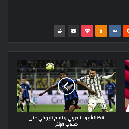
ريست
Odnoklassniki
‫Pocket
مشاركة عبر البريد
طباعة
الكالتشيو
:
الديربي
يبتسم
لليوفي
على
حساب
الإنتر
الكالتشيو : الديربي يبتسم لليوفي على
حساب الإنتر