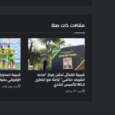
مقالات ذات صلة
شبيبة القبائل تدشن مركز “محند
شبيبة الساور
الشريف حناشي” تزامنًا مع الذكرى
الإفريقي بموا
الـ80 لتأسيس النادي
منذ يوم واحد
منذ 21 ساعة