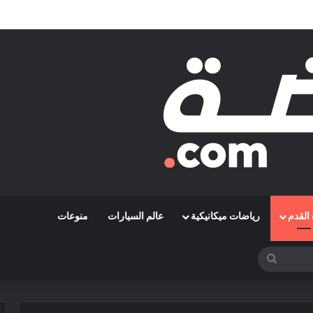
مشوارها الإفريقي بمواجهة حافيا كوناكري
القدم
رياضات ميكانيكية
عالم السيارات
منوعات
بحث
عن