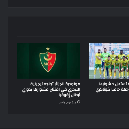
ة تستهل مشوارها
مولودية الجزائر تواجه نيجيليك
جهة حافيا كوناكري
النيجري في افتتاح مشوارها بدوري
أبطال إفريقيا
منذ يوم واحد