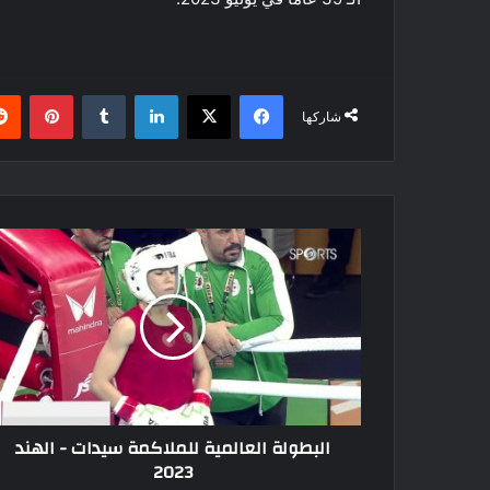
فيسبوك
‫X
لينكدإن
بينتي
شاركها
البطولة
العالمية
للملاكمة
سيدات
-
الهند
2023
البطولة العالمية للملاكمة سيدات - الهند
2023