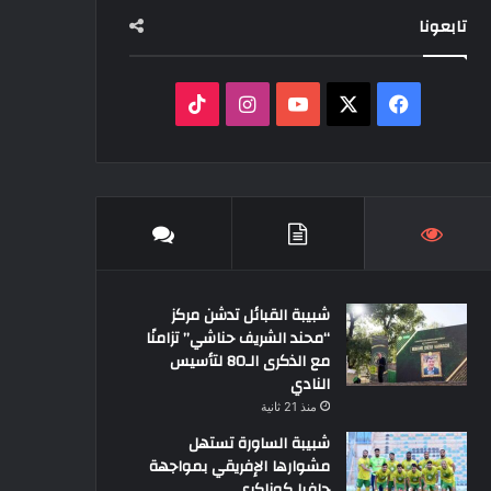
تابعونا
‫X
فيسبوك
‫YouTube
انستقرام
‫TikTok
شبيبة القبائل تدشن مركز
“محند الشريف حناشي” تزامنًا
مع الذكرى الـ80 لتأسيس
النادي
منذ 21 ثانية
شبيبة الساورة تستهل
مشوارها الإفريقي بمواجهة
حافيا كوناكري