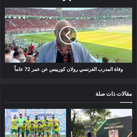
وفاة
المدرب
الفرنسي
رولان
كوربيس
عن
عمر
72
عاماً
وفاة المدرب الفرنسي رولان كوربيس عن عمر 72 عاماً
مقالات ذات صلة