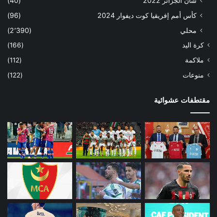
شان الجزائر 2022
(40)
كأس أمم إفريقيا كوت ديفوار 2024
(96)
محلي
(2٬390)
كرة اليد
(166)
ملاكمة
(112)
منوعات
(122)
مقتطفات عشوائية