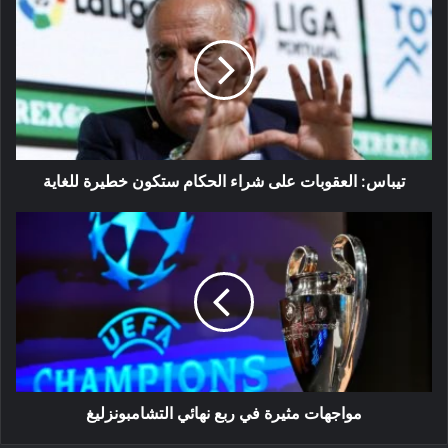
العقوبات
على
شراء
الحكام
ستكون
خطيرة
للغاية
تيباس: العقوبات على شراء الحكام ستكون خطيرة للغاية
مواجهات
مثيرة
في
ربع
نهائي
التشامبونزليغ
مواجهات مثيرة في ربع نهائي التشامبونزليغ