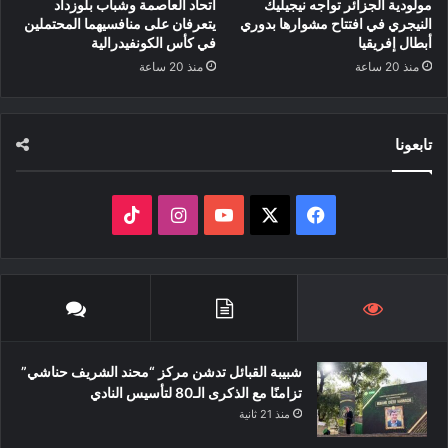
مولودية الجزائر تواجه نيجيليك
اتحاد العاصمة وشباب بلوزداد
النيجري في افتتاح مشوارها بدوري
يتعرفان على منافسيهما المحتملين
أبطال إفريقيا
في كأس الكونفيدرالية
منذ 20 ساعة
منذ 20 ساعة
تابعونا
‫X
فيسبوك
‫YouTube
انستقرام
‫TikTok
شبيبة القبائل تدشن مركز “محند الشريف حناشي”
تزامنًا مع الذكرى الـ80 لتأسيس النادي
منذ 21 ثانية