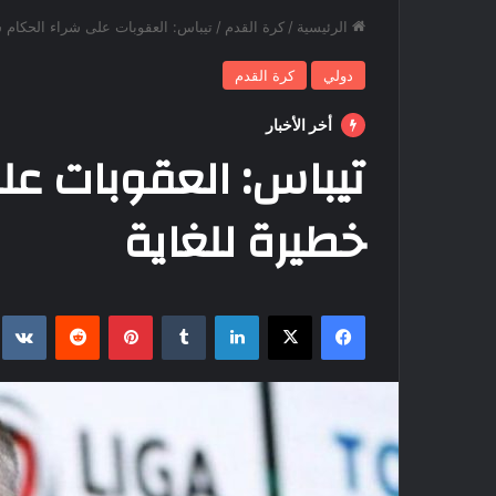
الرئيسية
/
كرة القدم
/
تيباس: العقوبات على شراء الحكام 
دولي
كرة القدم
أخر الأخبار
تيباس: العقوبات عل
خطيرة للغاية
فيسبوك
‫X
لينكدإن
بينتيريست