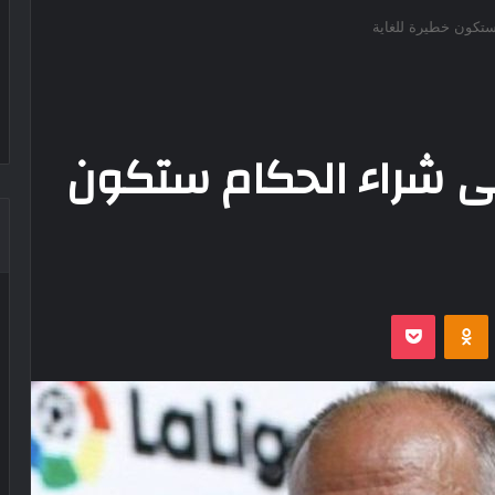
ستكون خطيرة للغاية
ى شراء الحكام ستكون
‫Pocket
Odnoklassniki