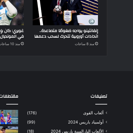
إنفانتينو يواجه ضغوطًا متصاعدة..
غويري: كان بإ
اتحادات أوروبية تتحرك لسحب دعمها
في المونديال
منذ 8 ساعات
منذ 10 ساعات
تصنيفات
مقتطفات 
ألعاب القوى
(176)
أولمبياد باريس 2024
(99)
الألعاب البارالمبية باريس 2024
(18)