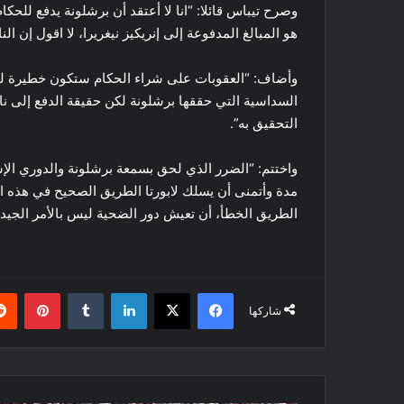
وصرح تيباس قائلا: “انا لا أعتقد أن برشلونة يدفع لل
هو المبالغ المدفوعة إلى إنريكيز نيغريرا، لا اقول إن الن
وأضاف: “العقوبات على شراء الحكام ستكون خطيرة للغ
التحقيق به”.
واختتم: “الضرر الذي لحق بسمعة برشلونة والدوري الإسب
مدة وأتمنى أن يسلك لابورتا الطريق الصحيح في هذه ا
الطريق الخطأ، أن تعيش دور الضحية ليس بالأمر الجيد”
فيسبوك
‫X
لينكدإن
بينتي
شاركها