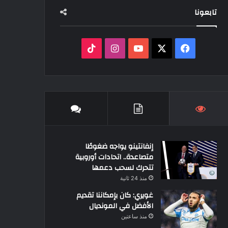
تابعونا
‫X
فيسبوك
‫YouTube
انستقرام
‫TikTok
إنفانتينو يواجه ضغوطًا
متصاعدة.. اتحادات أوروبية
تتحرك لسحب دعمها
منذ 24 ثانية
غويري: كان بإمكاننا تقديم
الأفضل في المونديال
منذ ساعتين