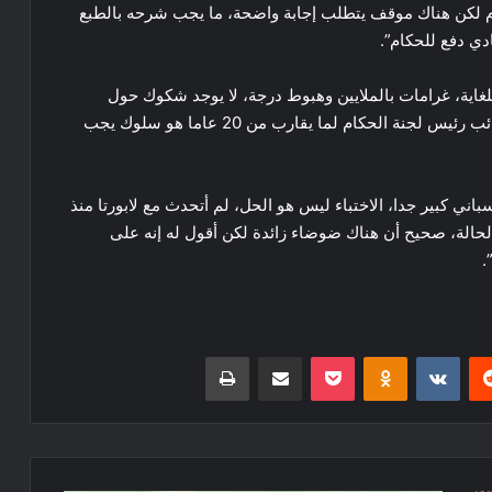
حكام لكن هناك موقف يتطلب إجابة واضحة، ما يجب شرحه بالطبع
ادي دفع للحكام”.
اية، غرامات بالملايين وهبوط درجة، لا يوجد شكوك حول
السداسية التي حققها برشلونة لكن حقيقة الدفع إلى نائب رئيس لجنة الحكام لما يقارب من 20 عاما هو سلوك يجب
اني كبير جدا، الاختباء ليس هو الحل، لم أتحدث مع لابورتا منذ
لحالة، صحيح أن هناك ضوضاء زائدة لكن أقول له إنه على
.
ريست
Odnoklassniki
‫Pocket
مشاركة عبر البريد
طباعة