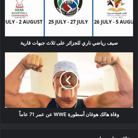
للجزائر
على
ثلاث
جبهات
قارية
صيف رياضي ناري للجزائر على ثلاث جبهات قارية
وفاة
هالك
هوغان
أسطورة
WWE
عن
عمر
71
عاماً
وفاة هالك هوغان أسطورة WWE عن عمر 71 عاماً