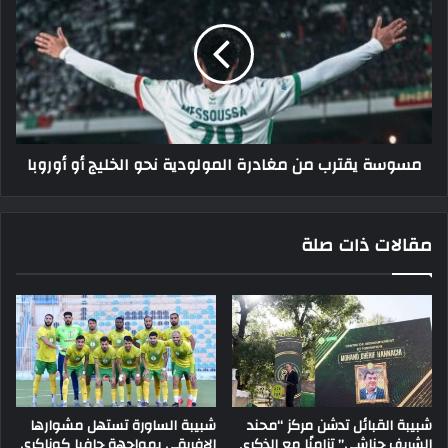
من
مغادرة
المولودية
نحو
الخليج
أو
أوروبا
مسوسة يقترب من مغادرة المولودية نحو الخليج أو أوروبا
مقالات ذات صلة
شبيبة القبائل تدشن مركز “محند
شبيبة الساورة تستهل مشوارها
الشريف حناشي” تزامنًا مع الذكرى
الإفريقي بمواجهة حافيا كوناكري