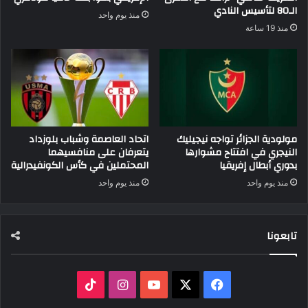
الـ80 لتأسيس النادي
منذ يوم واحد
منذ 19 ساعة
مولودية الجزائر تواجه نيجيليك
اتحاد العاصمة وشباب بلوزداد
النيجري في افتتاح مشوارها
يتعرفان على منافسيهما
بدوري أبطال إفريقيا
المحتملين في كأس الكونفيدرالية
منذ يوم واحد
منذ يوم واحد
تابعونا
‫X
فيسبوك
‫YouTube
انستقرام
‫TikTok