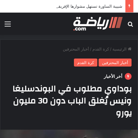
شبيبة الساورة تستهل مشوارها الإفريقي بمواجهة حافيا كوناكري
بحث عن
الق
الرئيسية
/
كرة القدم
/
أخبار المحترفين
أخبار المحترفين
كرة القدم
أخر الأخبار
بوداوي مطلوب في البوندسليغا
ونيس يُغلق الباب دون 30 مليون
يورو