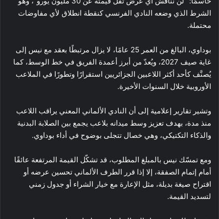
حاسمًا: “لن نناقش أي عرض تقل قيمته عن 30 مليون يورو”، وهو
الشرط الذي وضعه النادي الفرنسي كنقطة انطلاق لأي مفاوضات
محتملة.
بوداوي، البالغ من العمر 25 عامًا، لا يزال مرتبطًا بعقد مع نيس إلى
غاية صيف 2027، ويُعدّ من أبرز أعمدة الفريق في خط الوسط، كما
يُصنَّف كأحد أكثر اللاعبين الجزائريين استقرارًا وتطورًا في الملاعب
الأوروبية خلال السنوات الأخيرة.
وتشير تقارير إعلامية إلى أن النادي الألماني المعني يراقب اللاعب
منذ مدة، بهدف تعزيز وسط ميدانه بلاعب يجمع بين الصلابة البدنية
والذكاء التكتيكي، وهي خصال تتجلى بوضوح في أداء بوداوي.
ومع تمسّك نيس بالمبلغ المطلوب، قد تشكّل القيمة المرتفعة عائقًا
أمام إتمام الصفقة، إلا إذا قرر الطرف الألماني تحسين عرضه أو
اقتراح صيغة بديلة، مثل الإعارة مع خيار الشراء أو جدول زمني
لتسديد القيمة.