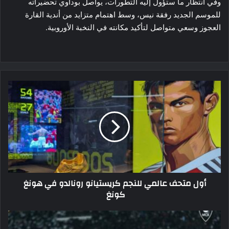
وفي انتظار ما ستؤول إليه التطورات، يواصل بوداوي تحضيراته
للموسم الجديد رفقة نيس، وسط اهتمام متزايد من أندية القارة
العجوز وسعي متواصل لتأكيد مكانته في النخبة الأوروبية.
أول
متحف
عالمي
للنجم
كريستيانو
رونالدو
في
هونغ
كونغ
أول متحف عالمي للنجم كريستيانو رونالدو في هونغ
كونغ
مسوسة
يقترب