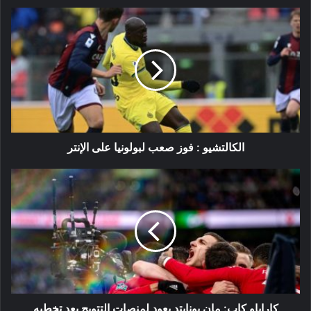
الكالتشيو
:
فوز
صعب
لبولونيا
على
الإنتر
الكالتشيو : فوز صعب لبولونيا على الإنتر
كاراباو
كاب:
مان
يونايتد
يعود
لمنصات
التتويج
بعد
تخطيه
نيوكاسل
كاراباو كاب: مان يونايتد يعود لمنصات التتويج بعد تخطيه