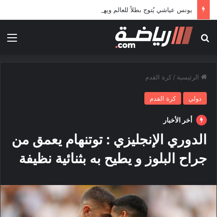
يونس عياشي يُتوج بطلاً للعالم ويهدي الجزائر ذهبية في الوثب العالي
بحث عن
الق
الرئيسية
/
كرة القدم
دولي
كرة القدم
أخر الأخبار
الدوري الإنجليزي : توتنهام يعمق من
جراح البلوز و يطيح به بثنائية نظيفة