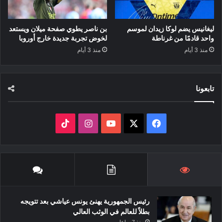
ليغانيس يضم لوكا زيدان لموسم
بن ناصر يطوي صفحة ميلان ويستعد
واحد قادمًا من غرناطة
لخوض تجربة جديدة خارج أوروبا
منذ 3 أيام
منذ 3 أيام
تابعونا
‫X
فيسبوك
‫YouTube
انستقرام
‫TikTok
رئيس الجمهورية يهنئ يونس عياشي بعد تتويجه
بطلاً للعالم في الوثب العالي
منذ 7 ساعات