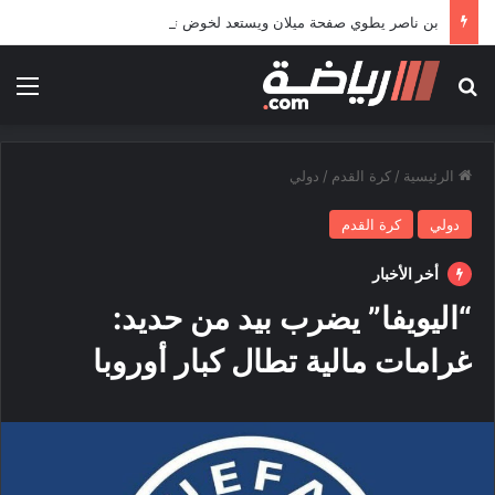
بن ناصر يطوي صفحة ميلان ويستعد لخوض تجربة جديدة خارج أوروبا
بحث عن
الق
الرئيسية
/
كرة القدم
/
دولي
دولي
كرة القدم
أخر الأخبار
“اليويفا” يضرب بيد من حديد:
غرامات مالية تطال كبار أوروبا