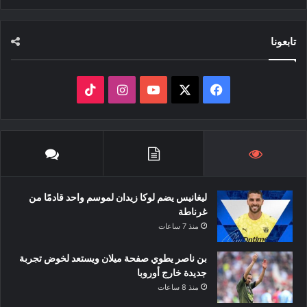
تابعونا
‫X
فيسبوك
‫YouTube
انستقرام
‫TikTok
ليغانيس يضم لوكا زيدان لموسم واحد قادمًا من
غرناطة
منذ 7 ساعات
بن ناصر يطوي صفحة ميلان ويستعد لخوض تجربة
جديدة خارج أوروبا
منذ 8 ساعات