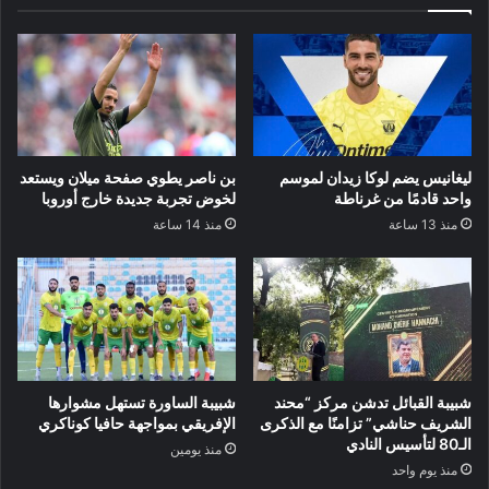
ليغانيس يضم لوكا زيدان لموسم
بن ناصر يطوي صفحة ميلان ويستعد
واحد قادمًا من غرناطة
لخوض تجربة جديدة خارج أوروبا
منذ 13 ساعة
منذ 14 ساعة
شبيبة القبائل تدشن مركز “محند
شبيبة الساورة تستهل مشوارها
الشريف حناشي” تزامنًا مع الذكرى
الإفريقي بمواجهة حافيا كوناكري
الـ80 لتأسيس النادي
منذ يومين
منذ يوم واحد