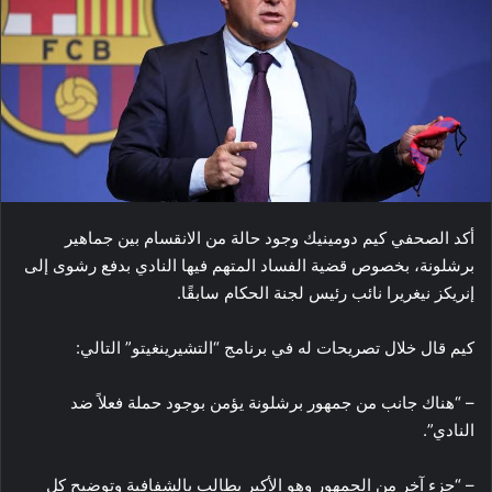
أكد الصحفي كيم دومينيك وجود حالة من الانقسام بين جماهير
برشلونة، بخصوص قضية الفساد المتهم فيها النادي بدفع رشوى إلى
إنريكز نيغريرا نائب رئيس لجنة الحكام سابقًا.
كيم قال خلال تصريحات له في برنامج “التشيرينغيتو” التالي:
– “هناك جانب من جمهور برشلونة يؤمن بوجود حملة فعلاً ضد
النادي”.
– “جزء آخر من الجمهور وهو الأكبر يطالب بالشفافية وتوضيح كل