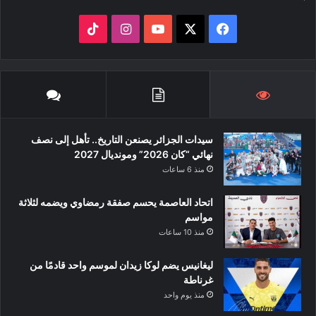
‫X
فيسبوك
‫YouTube
انستقرام
‫TikTok
سيدات الجزائر يصنعن التاريخ.. تأهل إلى نصف
نهائي “كان 2026” ومونديال 2027
منذ 6 ساعات
اتحاد العاصمة يحسم صفقة رمضاوي ويضمه لثلاثة
مواسم
منذ 10 ساعات
ليغانيس يضم لوكا زيدان لموسم واحد قادمًا من
غرناطة
منذ يوم واحد