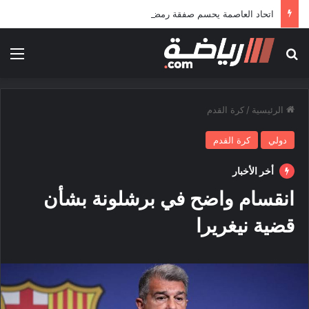
اتحاد العاصمة يحسم صفقة رمضاوي ويضمه لثلاثة مواسم
بحث عن
الق
الرئيسية
/
كرة القدم
دولي
كرة القدم
أخر الأخبار
انقسام واضح في برشلونة بشأن
قضية نيغريرا