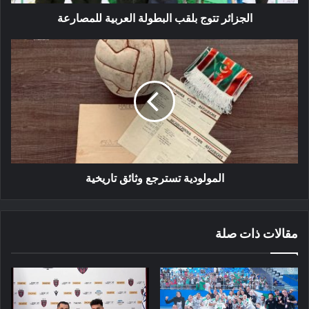
الجزائر تتوج بلقب البطولة العربية للمصارعة
المولودية
تسترجع
وثائق
تاريخية
المولودية تسترجع وثائق تاريخية
مقالات ذات صلة