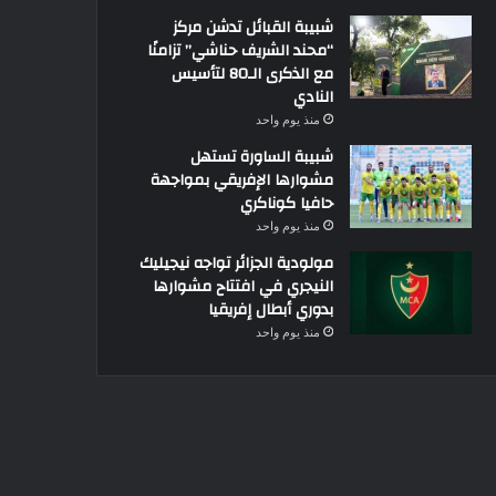
شبيبة القبائل تدشن مركز
“محند الشريف حناشي” تزامنًا
مع الذكرى الـ80 لتأسيس
النادي
منذ يوم واحد
شبيبة الساورة تستهل
مشوارها الإفريقي بمواجهة
حافيا كوناكري
منذ يوم واحد
مولودية الجزائر تواجه نيجيليك
النيجري في افتتاح مشوارها
بدوري أبطال إفريقيا
منذ يوم واحد