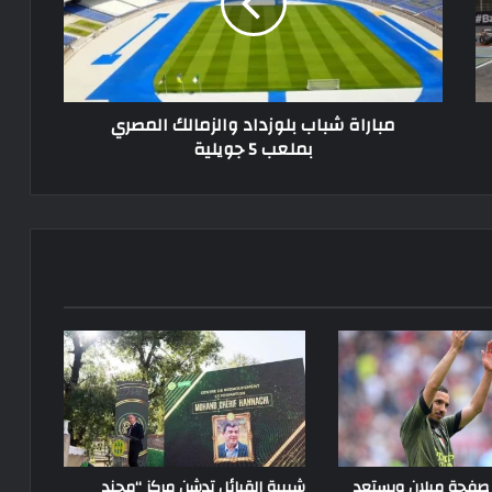
المصري
بملعب
5
جويلية
مباراة شباب بلوزداد والزمالك المصري
بملعب 5 جويلية
 صفحة ميلان ويستعد
شبيبة القبائل تدشن مركز “محند