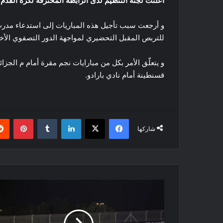
أعلنت لجنة التنظيم لدى الرابطة المحترفة لكرة القدم عن تأجيل 3 مباريات
للتربص المقبل التحضيري لمواجهة الدور التصفوي الأخي
و يتعلّق الأمر بكل من مبارايات نجم مقرة أمام م الجز
قسنطينة أمام نادي بارادو.
فيسبوك
‫X
لينكدإن
بينتي
شاركها
لوكلير:
فيراري
متأخّرة
بثانية