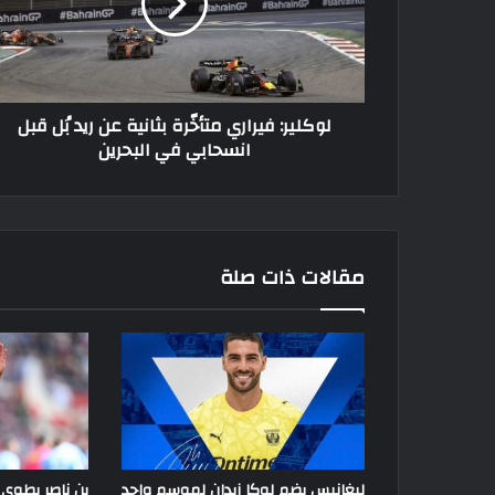
عن
ريد
بُل
قبل
انسحابي
لوكلير: فيراري متأخّرة بثانية عن ريد بُل قبل
في
انسحابي في البحرين
البحرين
مقالات ذات صلة
ليغانيس يضم لوكا زيدان لموسم واحد
بن ناصر يطوي