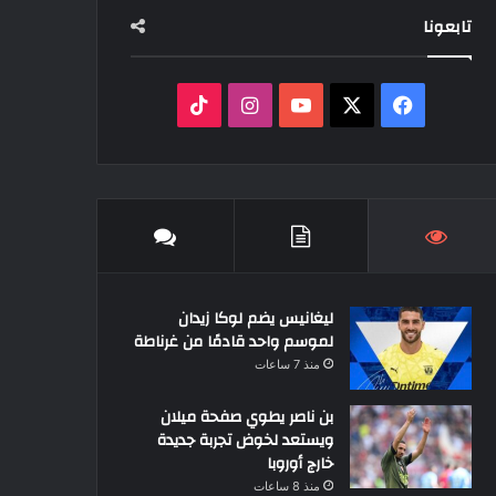
تابعونا
‫X
فيسبوك
‫YouTube
انستقرام
‫TikTok
ليغانيس يضم لوكا زيدان
لموسم واحد قادمًا من غرناطة
منذ 7 ساعات
بن ناصر يطوي صفحة ميلان
ويستعد لخوض تجربة جديدة
خارج أوروبا
منذ 8 ساعات