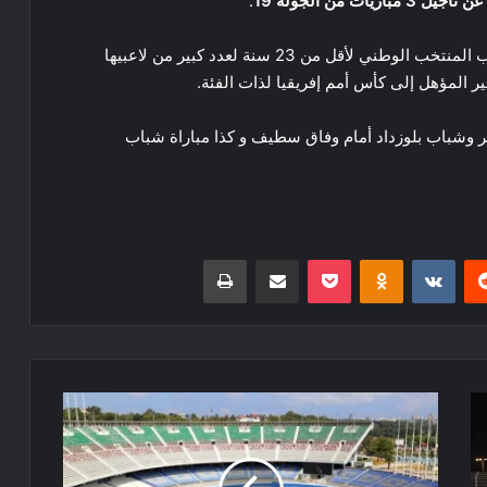
 من الجولة 19
.
و أرجعت سبب تأجيل هذه المباريات إلى استدعاء مدرب المنتخب الوطني لأقل من 23 سنة لعدد كبير من لاعبيها
ر المؤهل إلى كأس أمم إفريقيا لذات الفئة.
ائر وشباب بلوزداد أمام وفاق سطيف و كذا مباراة شباب
ريست
Odnoklassniki
‫Pocket
مشاركة عبر البريد
طباعة
مباراة
شباب
بلوزداد
والزمالك