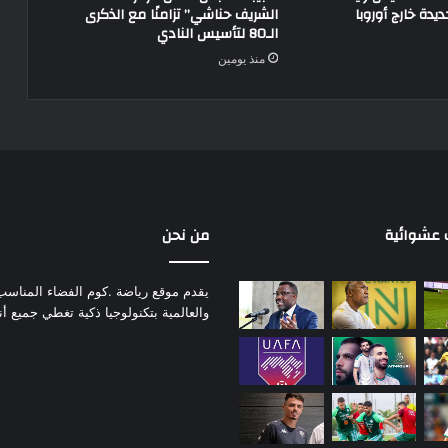
يدة خارج أوروبا
الشريف حناشي” تزامنًا مع الذكرى
الـ80 لتأسيس النادي
منذ يومين
عشوائية
من نحن
يقدم موقع رياضة .كوم الفضاء المناسب لم
والعالمية بتكنولوجيا ذكية تغطي جميع أ