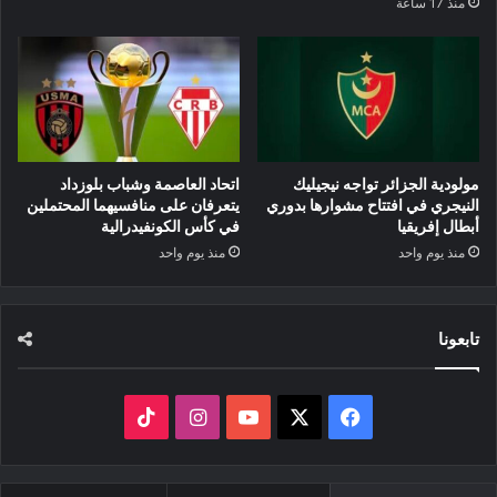
منذ 17 ساعة
مولودية الجزائر تواجه نيجيليك
اتحاد العاصمة وشباب بلوزداد
النيجري في افتتاح مشوارها بدوري
يتعرفان على منافسيهما المحتملين
أبطال إفريقيا
في كأس الكونفيدرالية
منذ يوم واحد
منذ يوم واحد
تابعونا
‫X
فيسبوك
‫YouTube
انستقرام
‫TikTok