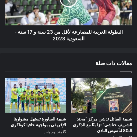
23
سنة
و
17
سنة
البطولة العربية للمصارعة لأقل من 23 سنة و 17 سنة -
-
السعودية 2023
السعودية
2023
مقالات ذات صلة
شبيبة القبائل تدشن مركز “محند
شبيبة الساورة تستهل مشوارها
الشريف حناشي” تزامنًا مع الذكرى
الإفريقي بمواجهة حافيا كوناكري
الـ80 لتأسيس النادي
منذ يوم واحد