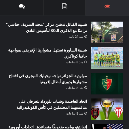
شبيبة القبائل تدشن مركز “محند الشريف حناشي”
تزامنًا مع الذكرى الـ80 لتأسيس النادي
منذ 21 ثانية
شبيبة الساورة تستهل مشوارها الإفريقي بمواجهة
حافيا كوناكري
منذ 8 ساعات
مولودية الجزائر تواجه نيجيليك النيجري في افتتاح
مشوارها بدوري أبطال إفريقيا
منذ 8 ساعات
اتحاد العاصمة وشباب بلوزداد يتعرفان على
منافسيهما المحتملين في كأس الكونفيدرالية
منذ 8 ساعات
إنفانتينو يواجه ضغوطًا متصاعدة.. اتحادات أوروبية