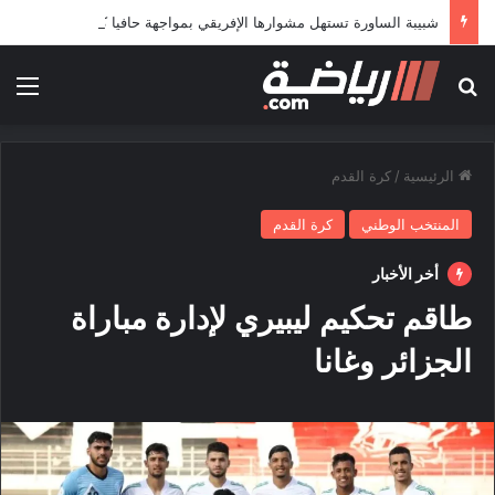
شبيبة الساورة تستهل مشوارها الإفريقي بمواجهة حافيا كوناكري
بحث عن
الق
الرئيسية
/
كرة القدم
المنتخب الوطني
كرة القدم
أخر الأخبار
طاقم تحكيم ليبيري لإدارة مباراة
الجزائر وغانا