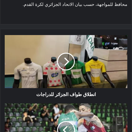
محافظ للمواجهة، حسب بيان الاتحاد الجزائري لكرة القدم.
انطلاق
طواف
الجزائر
للدراجات
انطلاق طواف الجزائر للدراجات
البطولة
العربية
للمصارعة
لأقل
من