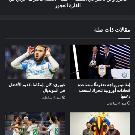
عربي
القارة العجوز
في
القارة
العجوز
مقالات ذات صلة
إنفانتينو يواجه ضغوطًا متصاعدة..
غويري: كان بإمكاننا تقديم الأفضل
اتحادات أوروبية تتحرك لسحب
في المونديال
دعمها
منذ 6 ساعات
منذ 4 ساعات