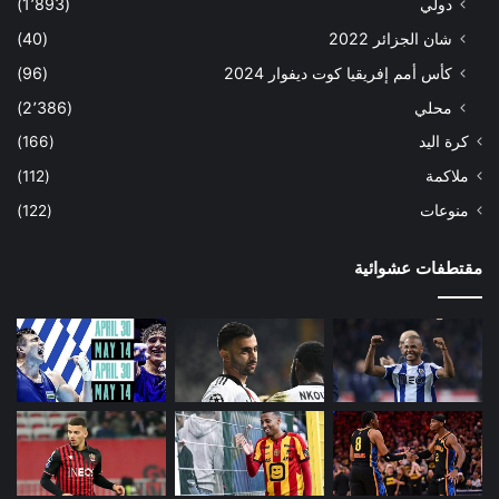
دولي
(1٬893)
شان الجزائر 2022
(40)
كأس أمم إفريقيا كوت ديفوار 2024
(96)
محلي
(2٬386)
كرة اليد
(166)
ملاكمة
(112)
منوعات
(122)
مقتطفات عشوائية