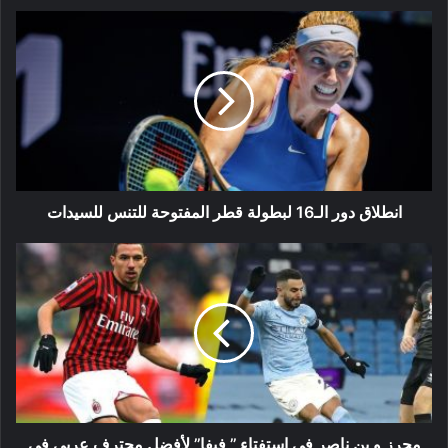
انطلاق
دور
الـ16
لبطولة
قطر
المفتوحة
للتنس
للسيدات
انطلاق دور الـ16 لبطولة قطر المفتوحة للتنس للسيدات
محرز
و
بن
ناصر
في
استفتاء
’’
فيفا’’
لأفضل
محترف
محرز و بن ناصر في استفتاء ’’ فيفا’’ لأفضل محترف عربي في