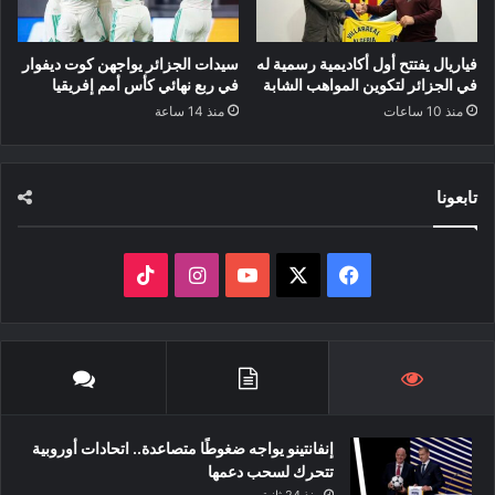
فياريال يفتتح أول أكاديمية رسمية له
سيدات الجزائر يواجهن كوت ديفوار
في الجزائر لتكوين المواهب الشابة
في ربع نهائي كأس أمم إفريقيا
منذ 10 ساعات
منذ 14 ساعة
تابعونا
‫X
فيسبوك
‫YouTube
انستقرام
‫TikTok
إنفانتينو يواجه ضغوطًا متصاعدة.. اتحادات أوروبية
تتحرك لسحب دعمها
منذ 24 ثانية