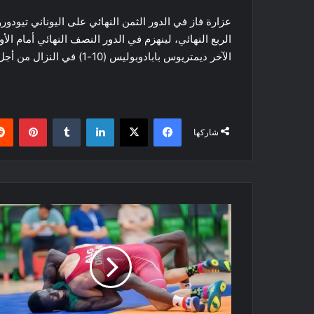
الآخر ديمتريوس بابادوبوليس (10-1) في النزال من أجل الميدالية البرونزية
فيسبوك
‫X
لينكدإن
بينتي
شاركها
البطولة
العربية
للمصارعة
لأقل
من
23
سنة
و