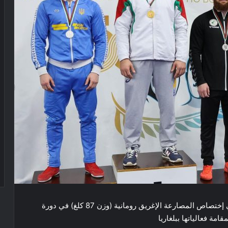
ميدالية برونزية للمصارع الجزائري بشير سيد عزارة في إختصاص المصارعة الإغريق رومانية (وزن 87 كلغ) في دورة