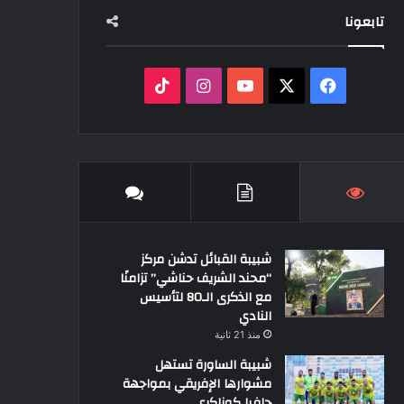
تابعونا
‫X
فيسبوك
‫YouTube
انستقرام
‫TikTok
شبيبة القبائل تدشن مركز
“محند الشريف حناشي” تزامنًا
مع الذكرى الـ80 لتأسيس
النادي
منذ 21 ثانية
شبيبة الساورة تستهل
مشوارها الإفريقي بمواجهة
حافيا كوناكري