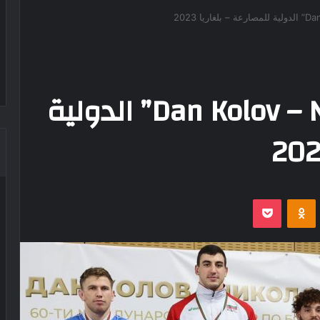
دورة “Dan Kolov – Nikola Petrov” الدولية
‫Pocket
Odnoklassniki