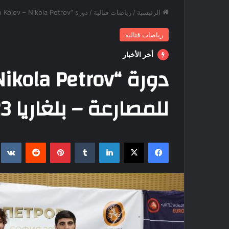
الرئيسية
/
رياضات قتالية
/
دورة “Dan Kolov – Nikola Petrov” الدولية للمصارعة – بلغاريا 2023
رياضات قتالية
أخر الأخبار
للمصارعة – بلغاريا 2023
فيسبوك
‫X
لينكدإن
بينتيريست