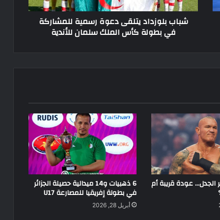
كأس
شباب بلوزداد يتلقى دعوة رسمية للمشاركة
الملك
في بطولة كأس الملك سلمان للأندية
سلمان
للأندية
ير الجدل… عودة قريبة أم
6 ذهبيات و14 ميدالية حصيلة الجزائر
في بطولة إفريقيا للمصارعة U17
أبريل 28, 2026