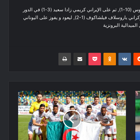
عزارة فاز في الدور الثمن النهائي على اليوناني تيودوروس (10-1), ثم على الإيراني كريمي زادا سعيد (3-1) في الدور
الربع النهائي، لينهزم في الدور النصف النهائي أمام الأوكراني ياروسلاف فيلشاكوف (1-2), ليعود و يفوز على اليوناني
ريست
Odnoklassniki
‫Pocket
مشاركة عبر البريد
طباعة
شباب
بلوزداد
يتلقى
دعوة
رسمية
للمشاركة
في
بطولة