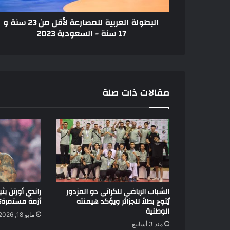
17
البطولة العربية للمصارعة لأقل من 23 سنة و
سنة
17 سنة - السعودية 2023
-
السعودية
2023
مقالات ذات صلة
الشباب الرياضي للكراتي دو المزدور
راندي أورتن يث
يُتوج بطلاً للجزائر ويؤكد هيمنته
أزمة مستمرة؟
الوطنية
مايو 18, 2026
منذ 3 أسابيع