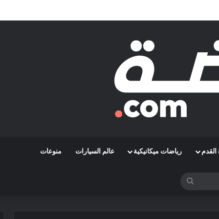
مشوارها الإفريقي بمواجهة حافيا كوناكري
القدم
رياضات ميكانيكية
عالم السيارات
منوعات
بحث
عن