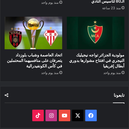
الـ80 لتأسيس النادي
منذ يوم واحد
منذ 23 ساعة
مولودية الجزائر تواجه نيجيليك
اتحاد العاصمة وشباب بلوزداد
النيجري في افتتاح مشوارها بدوري
يتعرفان على منافسيهما المحتملين
أبطال إفريقيا
في كأس الكونفيدرالية
منذ يوم واحد
منذ يوم واحد
تابعونا
‫X
فيسبوك
‫YouTube
انستقرام
‫TikTok