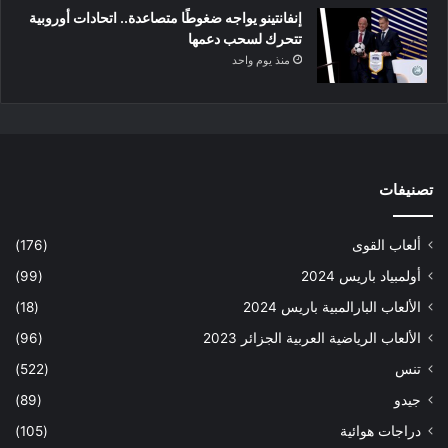
إنفانتينو يواجه ضغوطًا متصاعدة.. اتحادات أوروبية
تتحرك لسحب دعمها
منذ يوم واحد
تصنيفات
ألعاب القوى
(176)
أولمبياد باريس 2024
(99)
الألعاب البارالمبية باريس 2024
(18)
الألعاب الرياضية العربية الجزائر 2023
(96)
تنس
(522)
جيدو
(89)
دراجات هوائية
(105)