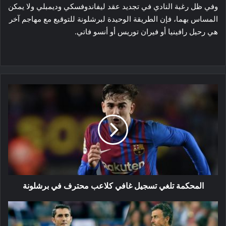
وفي ظل رغبة النادي في تجديد عقد ليفاندوفسكي وديمبلي ولا يمكن
المساس بهما، فإن الطريقة الوحيدة لبرشلونة للتوقيع مع مهاجم آخر
هي رحيل رافينيا أو فيران توريس أو أنسو فاتي.
المحكمة
تلغي
تسجيل
غافي
كلاعب
محترف
في
برشلونة
المحكمة تلغي تسجيل غافي كلاعب محترف في برشلونة
استدعاء
انريكي