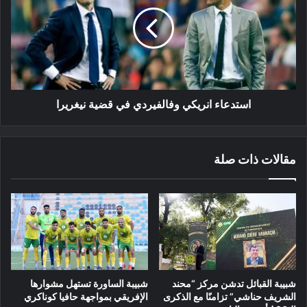
وفالفيردي
في
قضية
نيغريرا
استدعاء انريكي وفالفيردي في قضية نيغريرا
مقالات ذات صلة
شبيبة القبائل تدشن مركز “محند
شبيبة الساورة تستهل مشوارها
الشريف حناشي” تزامنًا مع الذكرى
الإفريقي بمواجهة حافيا كوناكري