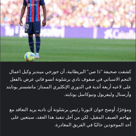
كشفت صحيفة “ذا صن” البريطانية، أن خورخي مينديز وكيل اعمال
النجم الاسباني في صفوف نادي ​برشلونة​ ​انسو فاتي​ عرض بالفعل
على لاعبه أربعة أندية في الدوري الإنكليزي الممتاز: مانشستر يونايتد
وآرسنال وليفربول ونيوكاسل يونايتد.
ومؤخرًا، أوضح خوان لابورتا رئيس برشلونة أن ناديه يريد التعاقد مع
مهاجم الصيف المقبل، لكن من أجل تنفيذ هذا العقد، سيتعين على
أحد الموجودين حاليًا في الفريق المغادرة.