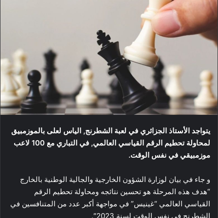
يتواجد الأستاذ الجزائري في لعبة الشطرنج, الياس لعلى بالموزمبيق
لمحاولة تحطيم الرقم القياسي العالمي, في التباري مع 100 لاعب
موزمبيقي في نفس الوقت.
و جاء في بيان لوزارة الشؤون الخارجية والجالية الوطنية بالخارج
“هدف هذه المرحلة هو تحسين نتائجه ومحاولة تحطيم الرقم
القياسي العالمي “غينيس” في مواجهة أكبر عدد من المتنافسين في
الشطرنج في نفس الوقت لسنة 2023″.