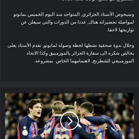
وسيخوض الأستاذ الجزائري, المتواجد منذ اليوم الخميس بمابوتو
لمواصلة تحضيراته هناك, عددا من الدورات والتي سيعلن عن
تواريخها لاحقا.
وخلال ندوة صحفية نشطها لحظة وصوله لمابوتو, تقدم الأستاذ يعلى
بخالص شكره الى سفارة الجزائر بالموزمبيق وكذا الاتحاد
الموزمبيقي للشطرنج, لاهتمامهما الخاص بمشروعه.
كأس
ملك
اسبانيا:
برشلونة
يعود
من
البرنابيو