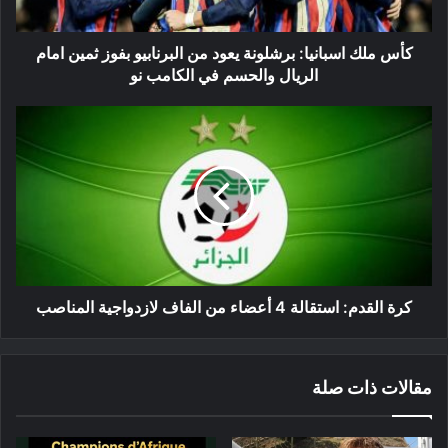
بفوز
ثمين
امام
كأس ملك اسبانيا: برشلونة يعود من البرنابيو بفوز ثمين امام
الريال
الريال والحسم في الكامب نو
والحسم
في
كرة
الكامب
القدم:
نو
استقالة
4
أعضاء
من
الفاف
لازدواجية
المناصب
كرة القدم: استقالة 4 أعضاء من الفاف لازدواجية المناصب
مقالات ذات صلة