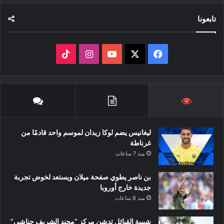
تابعونا
‫X
فيسبوك
‫YouTube
انستقرام
‫TikTok
ليغانيس يضم لوكا زيدان لموسم واحد قادمًا من
غرناطة
منذ 7 ساعات
بن ناصر يطوي صفحة ميلان ويستعد لخوض تجربة
جديدة خارج أوروبا
منذ 8 ساعات
شبيبة القبائل تدشن مركز “محند الشريف حناشي”