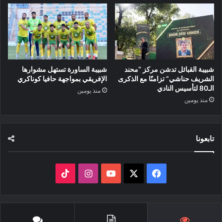
شبيبة القبائل تدشن مركز “محند
شبيبة الساورة تستهل مشوارها
الشريف حناشي” تزامنًا مع الذكرى
الإفريقي بمواجهة حافيا كوناكري
الـ80 لتأسيس النادي
منذ يومين
منذ يومين
تابعونا
‫X
فيسبوك
‫YouTube
انستقرام
‫TikTok