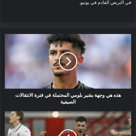
في التربص القادم في يونيو.
هذه
هي
وجهة
بشير
بلومي
المحتملة
في
فترة
الانتقالات
الصيفية
هذه هي وجهة بشير بلومي المحتملة في فترة الانتقالات
الصيفية
عبد
القهار
قادري
على