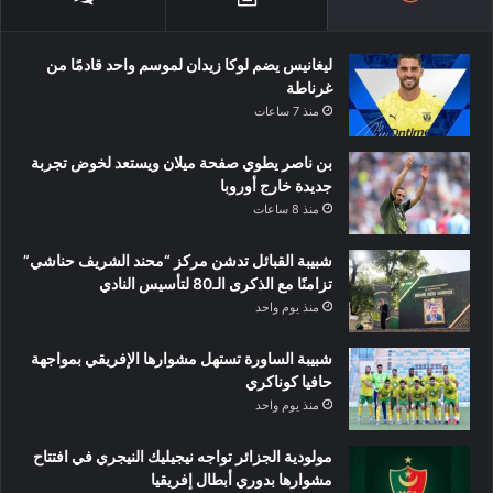
ليغانيس يضم لوكا زيدان لموسم واحد قادمًا من
غرناطة
منذ 7 ساعات
بن ناصر يطوي صفحة ميلان ويستعد لخوض تجربة
جديدة خارج أوروبا
منذ 8 ساعات
شبيبة القبائل تدشن مركز “محند الشريف حناشي”
تزامنًا مع الذكرى الـ80 لتأسيس النادي
منذ يوم واحد
شبيبة الساورة تستهل مشوارها الإفريقي بمواجهة
حافيا كوناكري
منذ يوم واحد
مولودية الجزائر تواجه نيجيليك النيجري في افتتاح
مشوارها بدوري أبطال إفريقيا