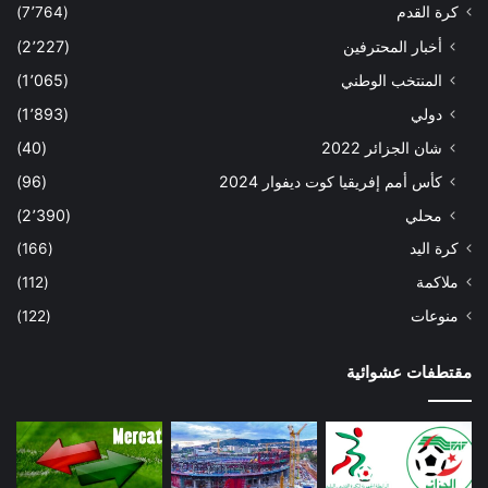
كرة القدم
(7٬764)
أخبار المحترفين
(2٬227)
المنتخب الوطني
(1٬065)
دولي
(1٬893)
شان الجزائر 2022
(40)
كأس أمم إفريقيا كوت ديفوار 2024
(96)
محلي
(2٬390)
كرة اليد
(166)
ملاكمة
(112)
منوعات
(122)
مقتطفات عشوائية