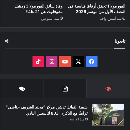
الفورمولا 1 تحقق أرقامًا قياسية في
وفاة سائق الفورمولا 3 زدينيك
النصف الأول من موسم 2026
تشوفانيك عن 21 عامًا!
منذ أسبوع واحد
منذ أسبوعين
تابعونا
‫X
فيسبوك
‫YouTube
انستقرام
‫TikTok
شبيبة القبائل تدشن مركز “محند الشريف حناشي”
تزامنًا مع الذكرى الـ80 لتأسيس النادي
منذ 21 ثانية