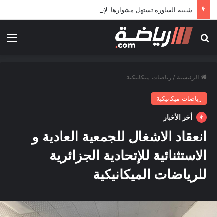
شبيبة الساورة تستهل مشوارها الإفريقي بمواجهة حافيا كوناكري
بحث عن
الق
الرئيسية
/
رياضات ميكانيكية
رياضات ميكانيكية
أخر الأخبار
انعقاد الاشغال للجمعية العادية و
الاستثنائية للإتحادية الجزائرية
للرياضات الميكانيكية