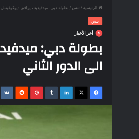
الرئيسية
/
تنس
/
بطولة دبي: ميدفيديف يرافق ديوكوفيتش ال
تنس
أخر الأخبار
بطولة دبي: ميدفيد
الى الدور الثاني
فيسبوك
‫X
لينكدإن
بينتيريست