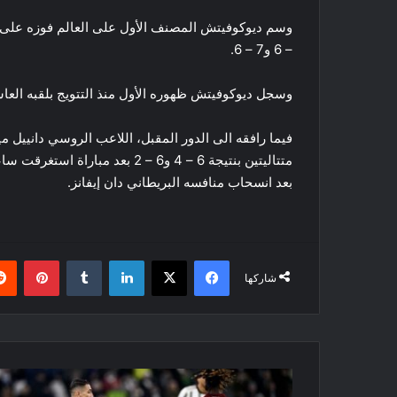
– 6 و7 – 6.
وسجل ديوكوفيتش ظهوره الأول منذ التتويج بلقبه العا
فيما رافقه الى الدور المقبل، اللاعب الروسي ​دانييل م
بعد انسحاب منافسه البريطاني دان إيفانز.
فيسبوك
‫X
لينكدإن
بينتي
شاركها
الكالتشيو:
يوفنتوس