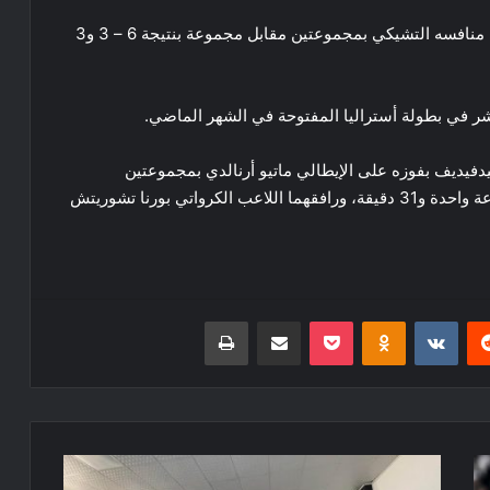
وسم ديوكوفيتش المصنف الأول على العالم فوزه على منافسه التشيكي بمجموعتين مقابل مجموعة بنتيجة 6 – 3 و3
شر في بطولة أستراليا المفتوحة في الشهر الماضي.
يدفيديف​ بفوزه على الإيطالي ماتيو أرنالدي بمجموعتين
متتاليتين بنتيجة 6 – 4 و6 – 2 بعد مباراة استغرقت ساعة واحدة و31 دقيقة، ورافقهما اللاعب الكرواتي بورنا تشوريتش
ريست
Odnoklassniki
‫Pocket
مشاركة عبر البريد
طباعة
انعقاد
الاشغال