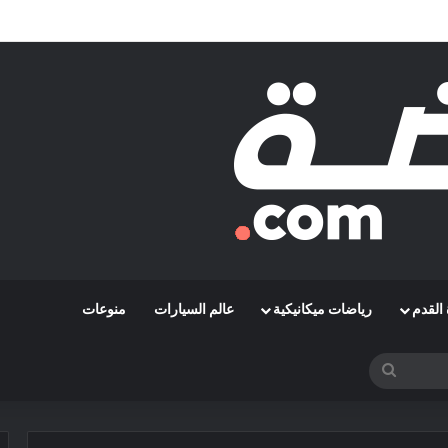
مشوارها الإفريقي بمواجهة حافيا كوناكري
القدم
رياضات ميكانيكية
عالم السيارات
منوعات
بحث
عن