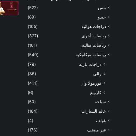
تنس
(522)
جيدو
(89)
دراجات هوائية
(105)
رياضات أخرى
(327)
رياضات قتالية
(101)
رياضات ميكانيكية
(540)
دراجات نارية
(79)
رالي
(36)
فورمولا وان
(411)
كارتينغ
(6)
سباحة
(50)
عالم السيارات
(184)
غولف
(4)
غير مصنف
(176)