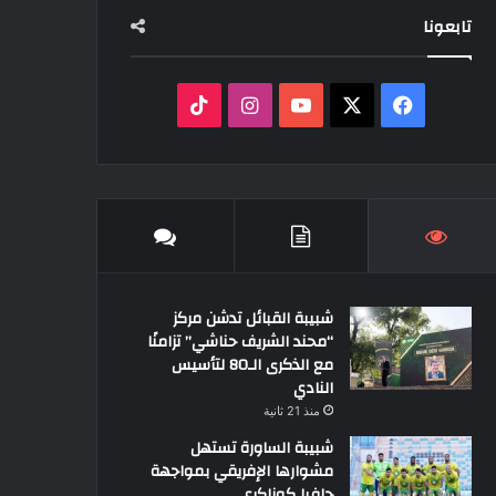
تابعونا
‫X
فيسبوك
‫YouTube
انستقرام
‫TikTok
شبيبة القبائل تدشن مركز
“محند الشريف حناشي” تزامنًا
مع الذكرى الـ80 لتأسيس
النادي
منذ 21 ثانية
شبيبة الساورة تستهل
مشوارها الإفريقي بمواجهة
حافيا كوناكري