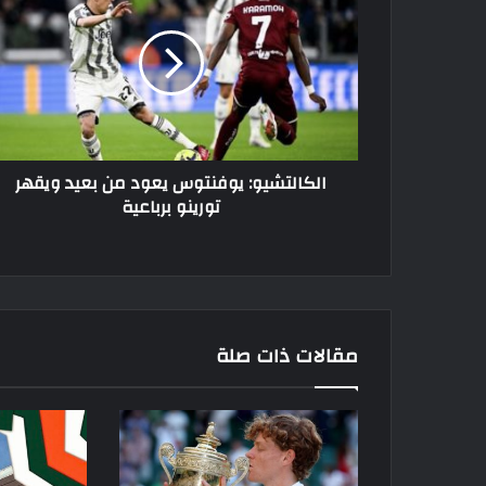
يعود
من
بعيد
ويقهر
تورينو
برباعية
الكالتشيو: يوفنتوس يعود من بعيد ويقهر
تورينو برباعية
مقالات ذات صلة